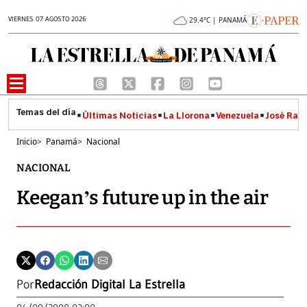
VIERNES 07 AGOSTO 2026
29.4°C | PANAMÁ
Últimas Noticias
La Llorona
Venezuela
José Raúl
Inicio
>
Panamá
>
Nacional
NACIONAL
Keegan’s future up in the air
Por
Redacción Digital La Estrella