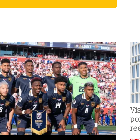
Vi
po
re
ECON