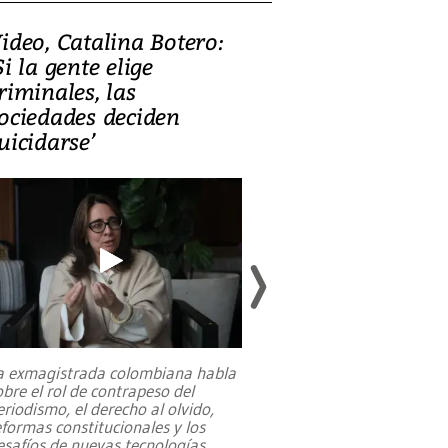
ideo, Catalina Botero:
Video: Lula la
Si la gente elige
candidatura 
riminales, las
promesas de i
ociedades deciden
en defensa, ed
uicidarse’
tierras raras
a exmagistrada colombiana habla
Entre recuerdos y es
obre el rol de contrapeso del
referencias hacia sus
eriodismo, el derecho al olvido,
presidente de Brasil,
eformas constitucionales y los
da Silva, oficializó 
esafíos de nuevas tecnologías
...
candidatura
...