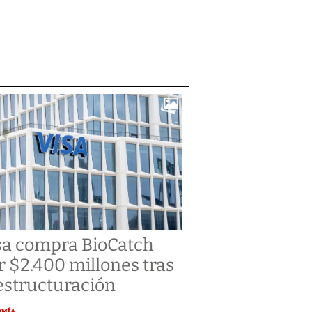
sa compra BioCatch
r $2.400 millones tras
estructuración
OMÍA