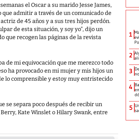
 semanas el Oscar a su marido Jesse James,
 que admitir a través de un comunicado de
 actriz de 45 años y a sus tres hijos perdón.
lpar de esta situación, y soy yo", dijo un
Ma
1
 que recogen las páginas de la revista
ev
Po
Al
2
al
lpa de mi equivocación que me merezco todo
De
eso ha provocado en mi mujer y mis hijos un
3
no
de lo comprensible y estoy muy entristecido
Ba
4
em
dó
que se separa poco después de recibir un
Un
5
sa
e Berry, Kate Winslet o Hilary Swank, entre