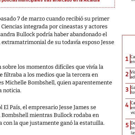
policías municipales tras altercado en la Alcaldía
l pasado 7 de marzo cuando recibió su primer
Ciencias integrada por cineastas y actores
 Sandra Bullock podría haber abandonado el
n extramatrimonial de su todavía esposo Jesse
Ca
1
en
sobre los momentos difíciles que vivía la
Ví
2
e filtraba a los medios que la tercera en
ad
jes Michelle Bombshell, quien aparentemente
Ga
3
 noticia.
lo
Ca
4
l El País, el empresario Jesse James se
en
vi
 Bombshell mientras Bullock rodaba en
la con la que justamente ganó la estatuilla.
De
5
In
la