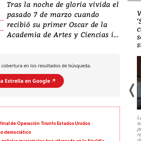
Tras la noche de gloria vivida el
Video, Japón: Terremoto
V
pasado 7 de marzo cuando
deja heridos y graves
‘
recibió su primer Oscar de la
daños en Kumamoto
c
Academia de Artes y Ciencias i...
s
s
 cobertura en los resultados de búsqueda.
a Estrella en Google ↗️
Un fuerte terremoto de magnitud
7,1 se registró este martes 28 de
julio en la prefectura de Kumamoto,
L
al sur de Japón, provocando una
s
n final de Operación Triunfo Estados Unidos
emergencia de gran
...
p
mo democrático
r
d