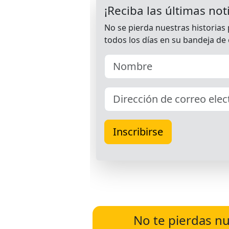
No te pierdas nu