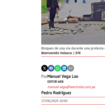
Bloqueo de una vía durante una protesta 
Bienvenido Velasco | EFE
Por
Manuel Vega Loo
EDITOR WEB
manuel.vega@laestrella.com.pa
Pedro Rodríguez
17/06/2025 10:00