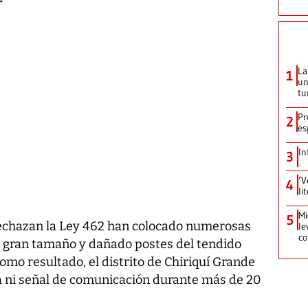
La
1
un
tu
Pr
2
es
In
3
‘V
4
li
Mi
5
rechazan la Ley 462 han colocado numerosas
le
co
e gran tamaño y dañado postes del tendido
omo resultado, el distrito de Chiriquí Grande
a ni señal de comunicación durante más de 20