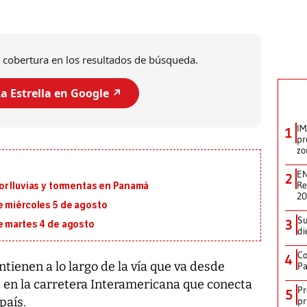
 cobertura en los resultados de búsqueda.
a Estrella en Google ↗️
IM
1
pr
zo
EN
2
Re
or lluvias y tormentas en Panamá
2
e miércoles 5 de agosto
Su
3
e martes 4 de agosto
di
Co
4
tienen a lo largo de la vía que va desde
Pa
, en la carretera Interamericana que conecta
Pr
5
pr
país.