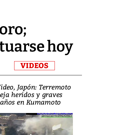
oro;
ctuarse hoy
VIDEOS
ideo, Japón: Terremoto
Israel regala 
eja heridos y graves
nueva embaja
años en Kumamoto
Jerusalén sob
familias pales