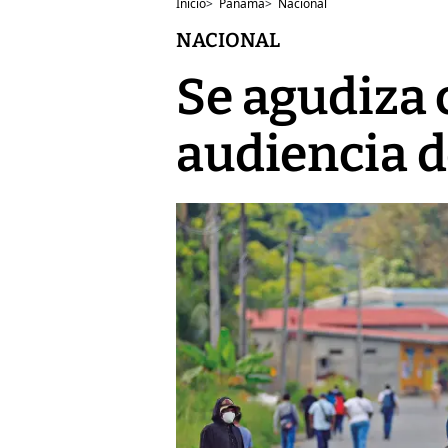
Inicio
>
Panamá
>
Nacional
NACIONAL
Se agudiza c
audiencia d