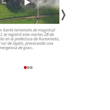
n fuerte terremoto de magnitud
,1 se registró este martes 28 de
Estados Unidos ha a
ulio en la prefectura de Kumamoto,
un dólar y durante 9
l sur de Japón, provocando una
el terreno para su 
mergencia de gran
...
en Jerusalén Oeste, 
perteneció hasta
...