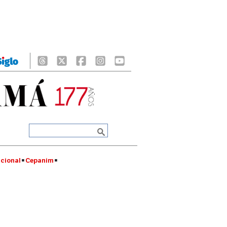
cional
Cepanim