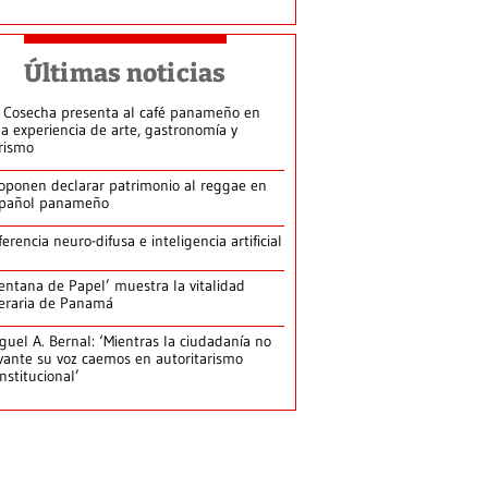
Últimas noticias
 Cosecha presenta al café panameño en
a experiencia de arte, gastronomía y
rismo
oponen declarar patrimonio al reggae en
pañol panameño
ferencia neuro-difusa e inteligencia artificial
entana de Papel’ muestra la vitalidad
teraria de Panamá
guel A. Bernal: ‘Mientras la ciudadanía no
vante su voz caemos en autoritarismo
nstitucional’