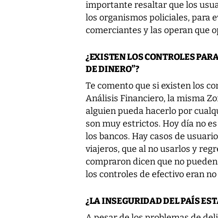
importante resaltar que los usu
los organismos policiales, para 
comerciantes y las operan que o
¿EXISTEN LOS CONTROLES PAR
DE DINERO”?
Te comento que si existen los co
Análisis Financiero, la misma Zon
alguien pueda hacerlo por cualqu
son muy estrictos. Hoy día no es
los bancos. Hay casos de usuari
viajeros, que al no usarlos y reg
compraron dicen que no pueden a
los controles de efectivo eran no
¿LA INSEGURIDAD DEL PAÍS EST
A pesar de los problemas de deli