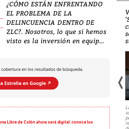
¿CÓMO ESTÁN ENFRENTANDO
Video, Japón: Terremoto
V
EL PROBLEMA DE LA
deja heridos y graves
‘
DELINCUENCIA DENTRO DE
daños en Kumamoto
c
ZLC?. Nosotros, lo que si hemos
s
visto es la inversión en equip...
s
 cobertura en los resultados de búsqueda.
a Estrella en Google ↗️
Un fuerte terremoto de magnitud
7,1 se registró este martes 28 de
julio en la prefectura de Kumamoto,
L
al sur de Japón, provocando una
s
emergencia de gran
...
p
na Libre de Colón ahora será digital: conoce los
r
d