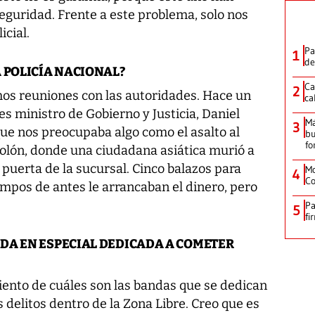
guridad. Frente a este problema, solo nos
cial.
Pa
1
de
 POLICÍA NACIONAL?
Ca
2
s reuniones con las autoridades. Hace un
ca
s ministro de Gobierno y Justicia, Daniel
M
3
ue nos preocupaba algo como el asalto al
bu
fo
Colón, donde una ciudadana asiática murió a
puerta de la sucursal. Cinco balazos para
Mo
4
Co
iempos de antes le arrancaban el dinero, pero
Pa
5
fi
DA EN ESPECIAL DEDICADA A COMETER
nto de cuáles son las bandas que se dedican
 delitos dentro de la Zona Libre. Creo que es