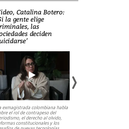
ideo, Catalina Botero:
Video: Lula la
Si la gente elige
candidatura 
riminales, las
promesas de i
ociedades deciden
en defensa, ed
uicidarse’
tierras raras
a exmagistrada colombiana habla
Entre recuerdos y es
obre el rol de contrapeso del
referencias hacia sus
eriodismo, el derecho al olvido,
presidente de Brasil,
eformas constitucionales y los
da Silva, oficializó 
esafíos de nuevas tecnologías
...
candidatura
...