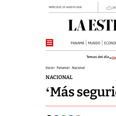
MIÉRCOLES 05 AGOSTO 2026
24
PANAMÁ
MUNDO
ECONO
Úl
Inicio
>
Panamá
>
Nacional
NACIONAL
‘Más segur