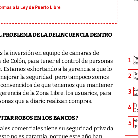
ormas a la Ley de Puerto Libre
 PROBLEMA DE LA DELINCUENCIA DENTRO
es la inversión en equipo de cámaras de
Pa
1
e de Colón, para tener el control de personas
de
. Estamos exhortando a la gerencia a que lo
De
2
 mejorar la seguridad, pero tampoco somos
Po
s convencidos de que tenemos que mantener
Ca
3
erencia de la Zona Libre, los usuarios, para
ab
sonas que a diario realizan compras.
Tr
4
Op
ITAR ROBOS EN LOS BANCOS ?
Ab
5
gr
ales comerciales tiene su seguridad privada,
 esto no es garantía, porque este año han