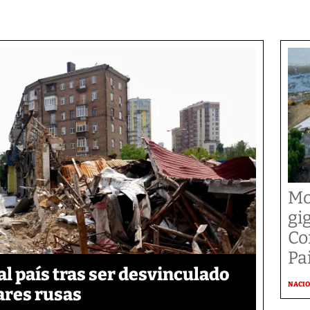
Mo
gi
Co
Pai
 país tras ser desvinculado
NACI
tares rusas