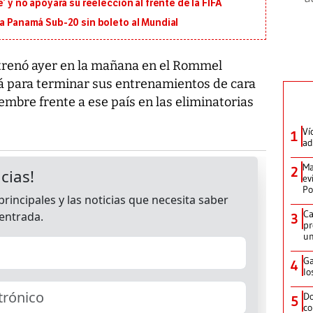
’ y no apoyará su reelección al frente de la FIFA
 a Panamá Sub-20 sin boleto al Mundial
ntrenó ayer en la mañana en el Rommel
á para terminar sus entrenamientos de cara
iembre frente a ese país en las eliminatorias
Ví
1
ad
Ma
2
ev
Po
Ca
3
pr
un
Ga
4
lo
Do
5
co