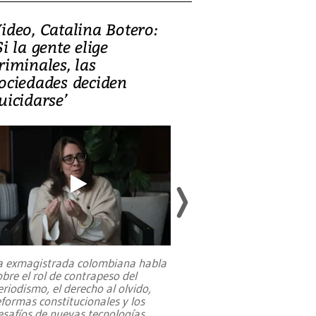
ideo, Catalina Botero:
Video: Lula la
Si la gente elige
candidatura 
riminales, las
promesas de i
ociedades deciden
en defensa, ed
uicidarse’
tierras raras
a exmagistrada colombiana habla
Entre recuerdos y es
obre el rol de contrapeso del
referencias hacia sus
eriodismo, el derecho al olvido,
presidente de Brasil,
eformas constitucionales y los
da Silva, oficializó 
esafíos de nuevas tecnologías
...
candidatura
...