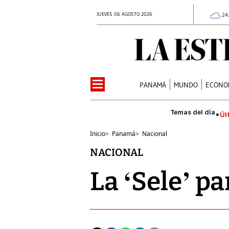
JUEVES 06 AGOSTO 2026
24
PANAMÁ
MUNDO
ECONO
Úl
Inicio
>
Panamá
>
Nacional
NACIONAL
La ‘Sele’ p