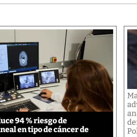
Ma
ad
an
duce 94 % riesgo de
de
neal en tipo de cáncer de
Po