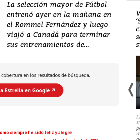
La selección mayor de Fútbol
Video, Japón: Terremoto
V
entrenó ayer en la mañana en
deja heridos y graves
‘
el Rommel Fernández y luego
daños en Kumamoto
c
viajó a Canadá para terminar
s
sus entrenamientos de...
s
 cobertura en los resultados de búsqueda.
a Estrella en Google ↗️
Un fuerte terremoto de magnitud
7,1 se registró este martes 28 de
julio en la prefectura de Kumamoto,
L
al sur de Japón, provocando una
s
emergencia de gran
...
p
como siempre he sido feliz y alegre’
r
d