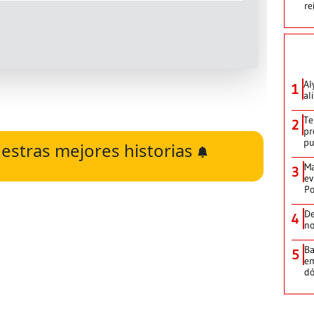
re
Al
1
al
Te
2
pr
p
estras mejores historias
Ma
3
ev
Po
De
4
no
Ba
5
em
dó