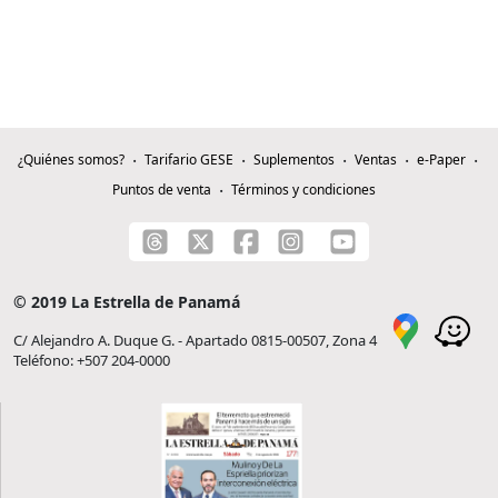
¿Quiénes somos?
Tarifario GESE
Suplementos
Ventas
e-Paper
Puntos de venta
Términos y condiciones
© 2019 La Estrella de Panamá
C/ Alejandro A. Duque G. - Apartado 0815-00507, Zona 4
Teléfono: +507 204-0000