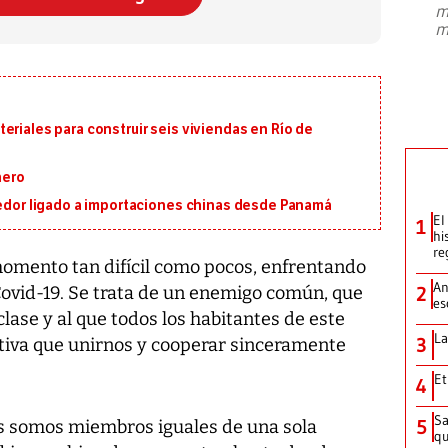
m
presidente de Brasil, Luiz Inácio Lula
m
da Silva, oficializó este domingo su
candidatura
...
eriales para construir seis viviendas en Río de
nero
eedor ligado a importaciones chinas desde Panamá
El
1
hi
re
omento tan difícil como pocos, enfrentando
An
ovid-19. Se trata de un enemigo común, que
2
es
lase y al que todos los habitantes de este
La
3
tiva que unirnos y cooperar sinceramente
Et
4
Sa
5
dos somos miembros iguales de una sola
qu