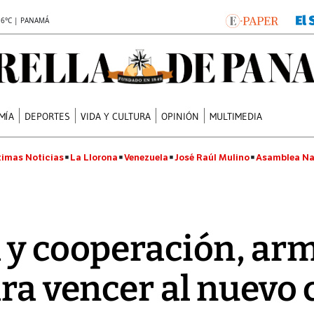
.6°C | PANAMÁ
MÍA
DEPORTES
VIDA Y CULTURA
OPINIÓN
MULTIMEDIA
timas Noticias
La Llorona
Venezuela
José Raúl Mulino
Asamblea Na
 y cooperación, ar
ara vencer al nuevo