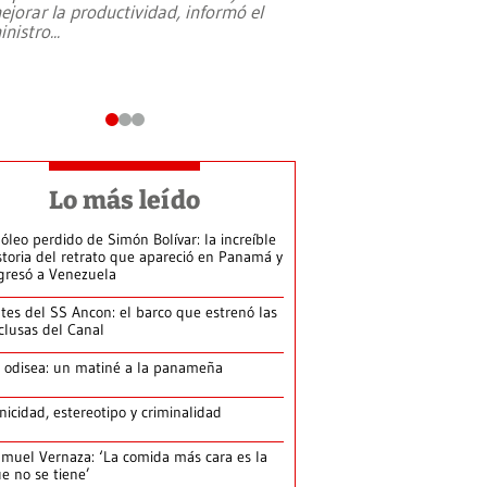
ejorar la productividad, informó el
periodismo, el derech
inistro
...
reformas constitucio
desafíos de nuevas t
Lo más leído
 óleo perdido de Simón Bolívar: la increíble
storia del retrato que apareció en Panamá y
gresó a Venezuela
tes del SS Ancon: el barco que estrenó las
clusas del Canal
 odisea: un matiné a la panameña
nicidad, estereotipo y criminalidad
muel Vernaza: ‘La comida más cara es la
e no se tiene’