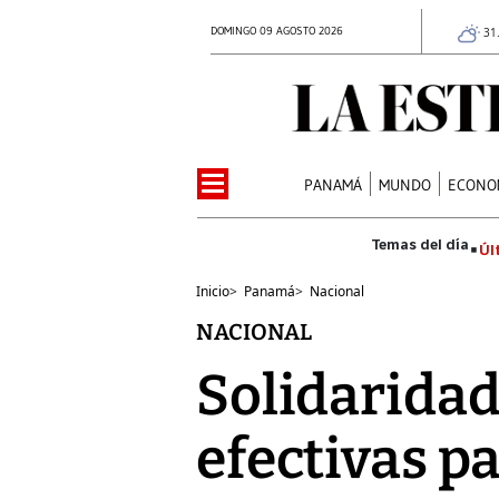
DOMINGO 09 AGOSTO 2026
31
PANAMÁ
MUNDO
ECONO
Úl
Inicio
>
Panamá
>
Nacional
NACIONAL
Solidaridad
efectivas p