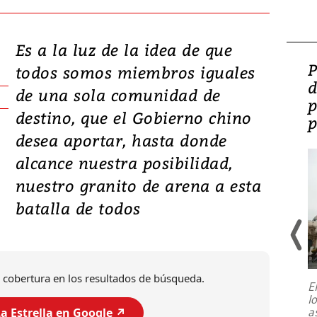
Es a la luz de la idea de que
Video: Lula lanza su
P
todos somos miembros iguales
candidatura con
d
de una sola comunidad de
promesas de inversión
p
destino, que el Gobierno chino
en defensa, educación y
p
desea aportar, hasta donde
tierras raras
alcance nuestra posibilidad,
nuestro granito de arena a esta
batalla de todos
 cobertura en los resultados de búsqueda.
E
l
Entre recuerdos y escuetas
a
a Estrella en Google ↗️
referencias hacia sus adversarios, el