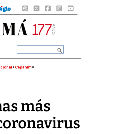
cional
Cepanim
mas más
 coronavirus