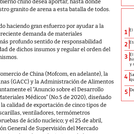
bierno chino desea aportar, hasta donde
tro granito de arena a esta batalla de todos.
ido haciendo gran esfuerzo por ayudar a la
El
1
creciente demanda de materiales
 más profundo sentido de responsabilidad
Et
2
idad de dichos insumos y regular el orden del
El
3
mismos.
hi
y 
 Comercio de China (Mofcom, en adelante), la
Sa
4
qu
nas (GACC) y la Administración de Alimentos
ntamente el “Anuncio sobre el Desarrollo
De
5
ateriales Médicos” (No.5 de 2020), diseñado
 la calidad de exportación de cinco tipos de
scarillas, ventiladores, termómetros
ruebas de ácido nucleico; y el 25 de abril,
ón General de Supervisión del Mercado