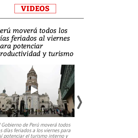
VIDEOS
erú moverá todos los
Video, Catalin
ías feriados al viernes
‘Si la gente el
ara potenciar
criminales, la
roductividad y turismo
sociedades de
suicidarse’
l Gobierno de Perú moverá todos
os días feriados a los viernes para
La exmagistrada co
sí potenciar el turismo interno y
sobre el rol de contr