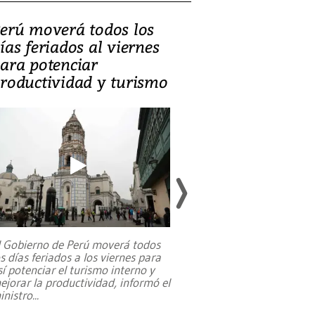
erú moverá todos los
Video, Catalin
ías feriados al viernes
‘Si la gente el
ara potenciar
criminales, la
roductividad y turismo
sociedades de
suicidarse’
l Gobierno de Perú moverá todos
os días feriados a los viernes para
La exmagistrada co
sí potenciar el turismo interno y
sobre el rol de contr
ejorar la productividad, informó el
periodismo, el derech
inistro
...
reformas constitucio
desafíos de nuevas t