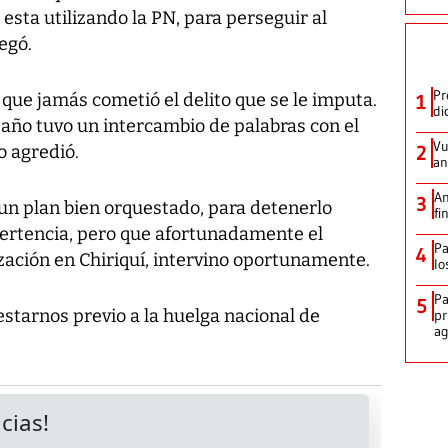
 esta utilizando la PN, para perseguir al
egó.
Pr
 que jamás cometió el delito que se le imputa.
1
di
año tuvo un intercambio de palabras con el
Vu
o agredió.
2
an
An
3
 un plan bien orquestado, para detenerlo
fi
ertencia, pero que afortunadamente el
Pa
4
zación en Chiriquí, intervino oportunamente.
lo
Pa
5
restarnos previo a la huelga nacional de
pr
ag