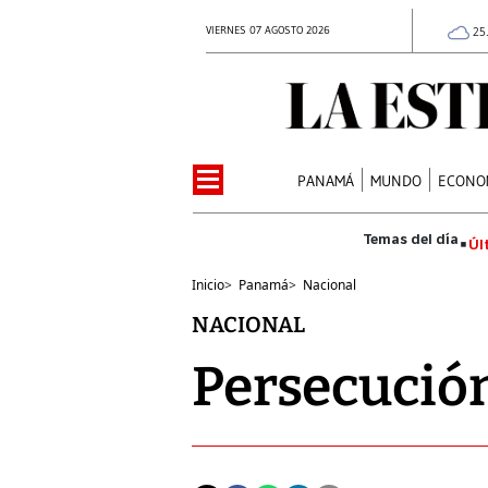
VIERNES 07 AGOSTO 2026
25
PANAMÁ
MUNDO
ECONO
Úl
Inicio
>
Panamá
>
Nacional
NACIONAL
Persecución