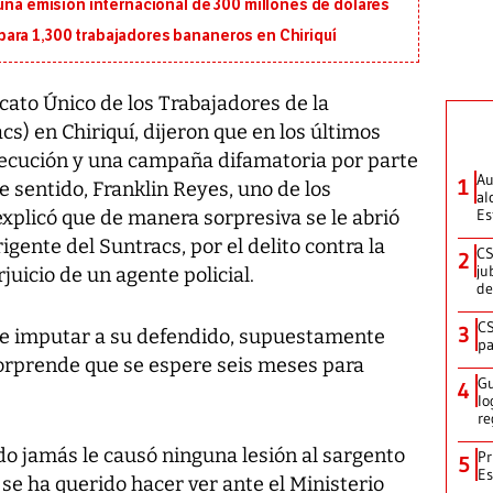
 una emisión internacional de 300 millones de dólares
ara 1,300 trabajadores bananeros en Chiriquí
cato Único de los Trabajadores de la
s) en Chiriquí, dijeron que en los últimos
secución y una campaña difamatoria por parte
Au
1
se sentido, Franklin Reyes, uno de los
al
Es
xplicó que de manera sorpresiva se le abrió
igente del Suntracs, por el delito contra la
CS
2
ju
juicio de un agente policial.
de
CS
3
ere imputar a su defendido, supuestamente
pa
orprende que se espere seis meses para
Gu
4
lo
re
o jamás le causó ninguna lesión al sargento
Pr
5
Es
e ha querido hacer ver ante el Ministerio