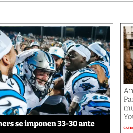
An
Pa
mu
Yo
thers se imponen 33-30 ante
GAST