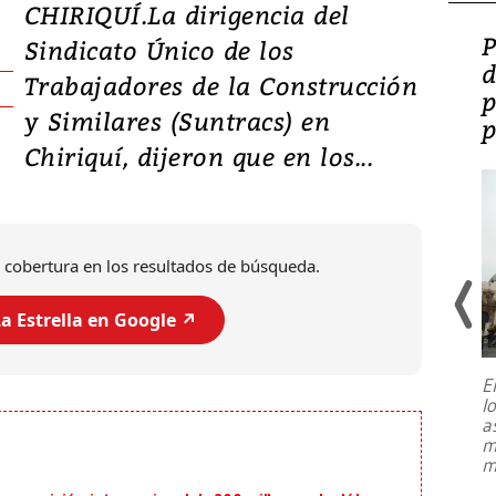
CHIRIQUÍ.La dirigencia del
Video: Lula lanza su
P
Sindicato Único de los
candidatura con
d
Trabajadores de la Construcción
promesas de inversión
p
y Similares (Suntracs) en
en defensa, educación y
p
Chiriquí, dijeron que en los...
tierras raras
 cobertura en los resultados de búsqueda.
a Estrella en Google ↗️
E
l
Entre recuerdos y escuetas
a
referencias hacia sus adversarios, el
m
presidente de Brasil, Luiz Inácio Lula
m
da Silva, oficializó este domingo su
candidatura
...