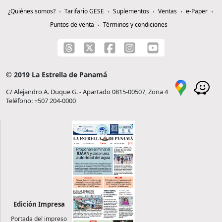
¿Quiénes somos?
Tarifario GESE
Suplementos
Ventas
e-Paper
Puntos de venta
Términos y condiciones
© 2019 La Estrella de Panamá
C/ Alejandro A. Duque G. - Apartado 0815-00507, Zona 4
Teléfono: +507 204-0000
Edición Impresa
Portada del impreso