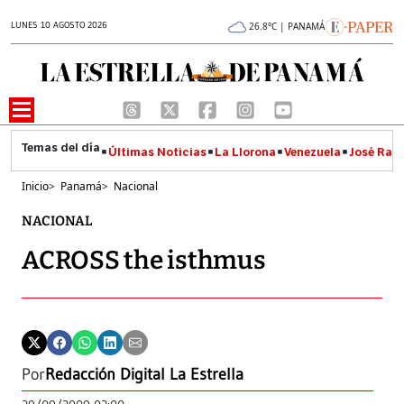
LUNES 10 AGOSTO 2026
26.8°C | PANAMÁ
Últimas Noticias
La Llorona
Venezuela
José Raúl
Inicio
>
Panamá
>
Nacional
NACIONAL
ACROSS the isthmus
Por
Redacción Digital La Estrella