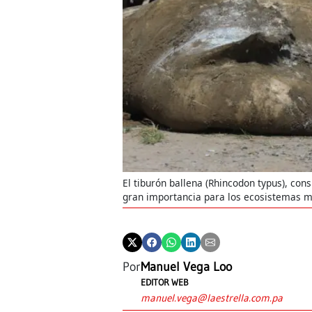
El tiburón ballena (Rhincodon typus), co
gran importancia para los ecosistemas m
Por
Manuel Vega Loo
EDITOR WEB
manuel.vega@laestrella.com.pa