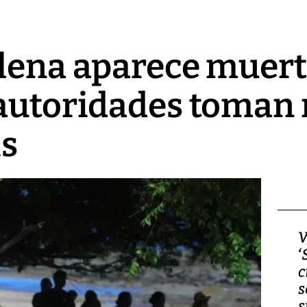
lena aparece muert
 autoridades toman
is
Video, Japón: Terremoto
V
deja heridos y graves
‘
daños en Kumamoto
c
s
s