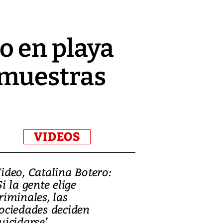
o en playa
 muestras
VIDEOS
ideo, Catalina Botero:
Video: Lula la
Si la gente elige
candidatura 
riminales, las
promesas de i
ociedades deciden
en defensa, ed
uicidarse’
tierras raras