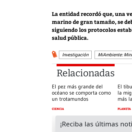
La entidad recordó que, una v
marino de gran tamaño, se deb
siguiendo los protocolos establ
salud pública.
Investigación
MiAmbiente: Mini
Relacionadas
El pez más grande del
El tib
océano se comporta como
la migr
un trotamundos
más l
CIENCIA
PLANETA