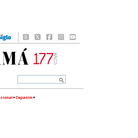
cional
Cepanim