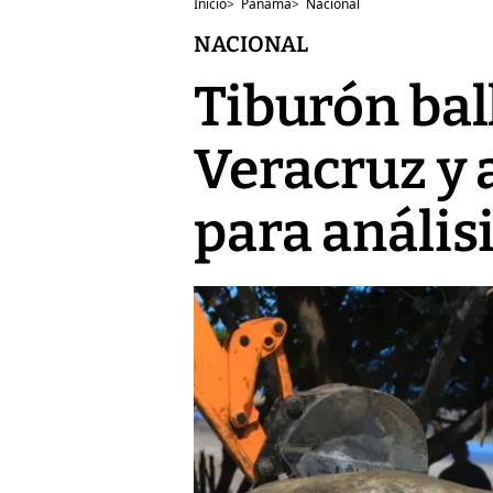
Inicio
>
Panamá
>
Nacional
NACIONAL
Tiburón bal
Veracruz y
para anális