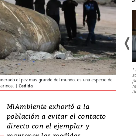
Un fuerte terremoto de magnitud
7,1 se registró este martes 28 de
julio en la prefectura de Kumamoto,
L
al sur de Japón, provocando una
s
emergencia de gran
...
nsiderado el pez más grande del mundo, es una especie de
p
r
arinos.
Cedida
d
MiAmbiente exhortó a la
población a evitar el contacto
directo con el ejemplar y
mantener las medidas