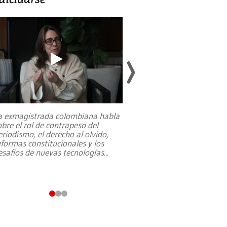
a exmagistrada colombiana habla
Entre recuerdos y es
obre el rol de contrapeso del
referencias hacia sus
eriodismo, el derecho al olvido,
presidente de Brasil,
eformas constitucionales y los
da Silva, oficializó 
esafíos de nuevas tecnologías
...
candidatura
...