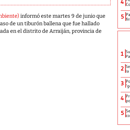
4
Co
Pa
mbiente)
informó este martes 9 de junio que
5
fi
aso de un tiburón ballena que fue hallado
ada en el distrito de Arraiján, provincia de
Su
1
P
Se
2
la
Po
3
‘g
Pr
4
po
Se
5
co