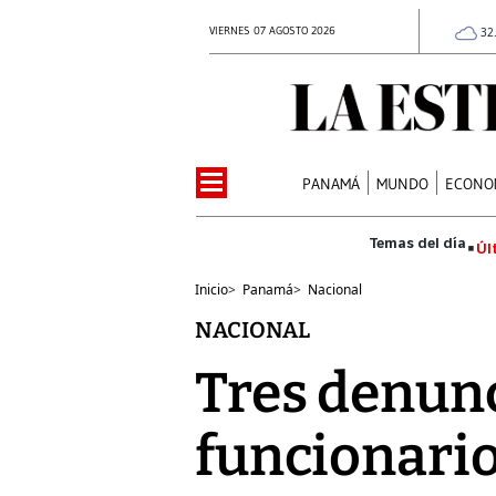
VIERNES 07 AGOSTO 2026
32
PANAMÁ
MUNDO
ECONO
Úl
Inicio
>
Panamá
>
Nacional
NACIONAL
Tres denunc
funcionari