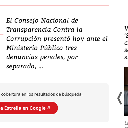
El Consejo Nacional de
Video, Japón: Terremoto
V
Transparencia Contra la
deja heridos y graves
‘
Corrupción presentó hoy ante el
daños en Kumamoto
c
Ministerio Público tres
s
denuncias penales, por
s
separado, ...
 cobertura en los resultados de búsqueda.
a Estrella en Google ↗️
Un fuerte terremoto de magnitud
7,1 se registró este martes 28 de
julio en la prefectura de Kumamoto,
L
al sur de Japón, provocando una
s