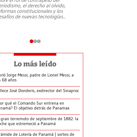
eriodismo, el derecho al olvido,
presidente de Brasil,
eformas constitucionales y los
da Silva, oficializó 
esafíos de nuevas tecnologías
...
candidatura
...
Lo más leído
rió Jorge Messi, padre de Lionel Messi, a
s 68 años
llece José Donderis, exdirector del Sinaproc
or qué el Comando Sur entrena en
namá? El objetivo detrás de Panamax
 gran terremoto de septiembre de 1882: la
che que estremeció a Panamá
rámide de Lotería de Panamá | sorteo de