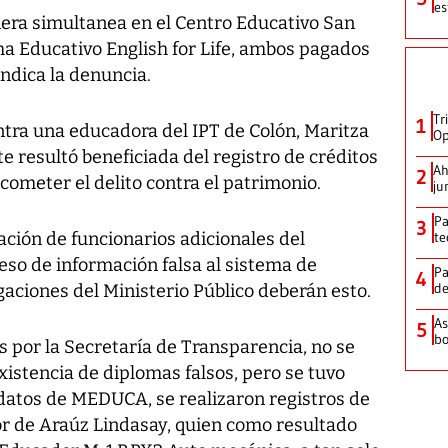
es
ra simultanea en el Centro Educativo San
ma Educativo English for Life, ambos pagados
, indica la denuncia.
Tr
1
ntra una educadora del IPT de Colón, Maritza
Op
 resultó beneficiada del registro de créditos
Ah
2
 cometer el delito contra el patrimonio.
ju
Pa
3
ación de funcionarios adicionales del
te
so de información falsa al sistema de
Pa
4
de
igaciones del Ministerio Público deberán esto.
As
5
bo
s por la Secretaría de Transparencia, no se
istencia de diplomas falsos, pero se tuvo
 datos de MEDUCA, se realizaron registros de
vor de Araúz Lindasay, quien como resultado