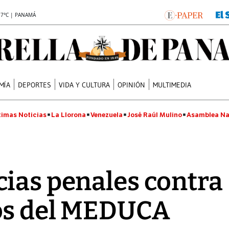
.7°C | PANAMÁ
MÍA
DEPORTES
VIDA Y CULTURA
OPINIÓN
MULTIMEDIA
timas Noticias
La Llorona
Venezuela
José Raúl Mulino
Asamblea Na
ias penales contra
os del MEDUCA