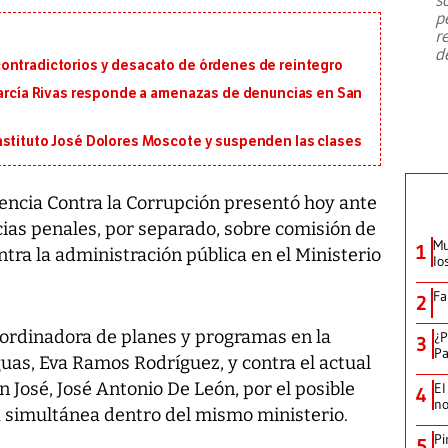
emergencia de gran
...
p
r
d
ontradictorios y desacato de órdenes de reintegro
 García Rivas responde a amenazas de denuncias en San
nstituto José Dolores Moscote y suspenden las clases
encia Contra la Corrupción presentó hoy ante
cias penales, por separado, sobre comisión de
Mu
1
ntra la administración pública en el Ministerio
lo
Fa
2
oordinadora de planes y programas en la
¿P
3
Pa
uas, Eva Ramos Rodríguez, y contra el actual
n José, José Antonio De León, por el posible
El
4
no
 simultánea dentro del mismo ministerio.
Pi
5