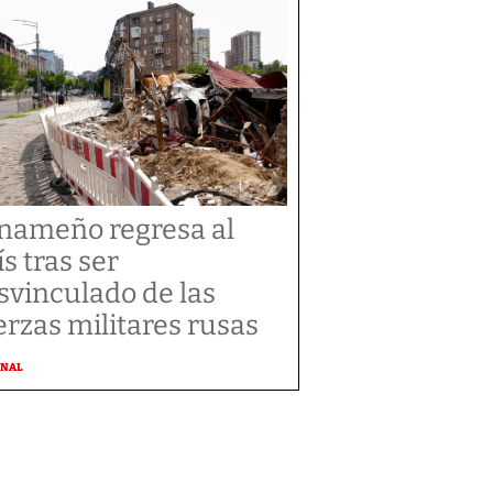
nameño regresa al
ís tras ser
svinculado de las
erzas militares rusas
ONAL