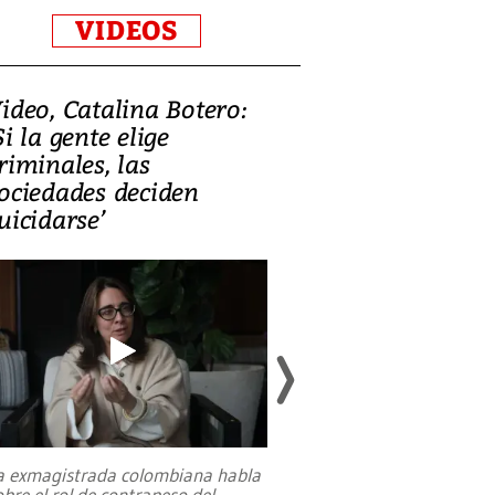
VIDEOS
ideo, Catalina Botero:
Video: Lula la
Si la gente elige
candidatura 
riminales, las
promesas de i
ociedades deciden
en defensa, ed
uicidarse’
tierras raras
a exmagistrada colombiana habla
Entre recuerdos y es
obre el rol de contrapeso del
referencias hacia sus