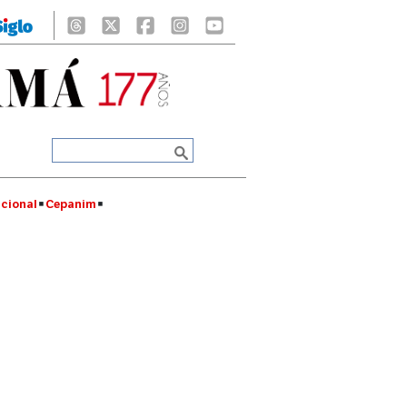
cional
Cepanim