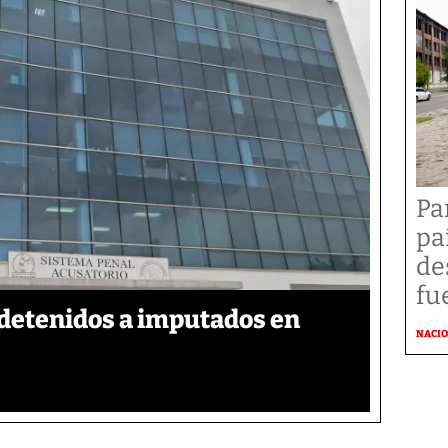
Pa
pa
de
fu
detenidos a imputados en
NACI