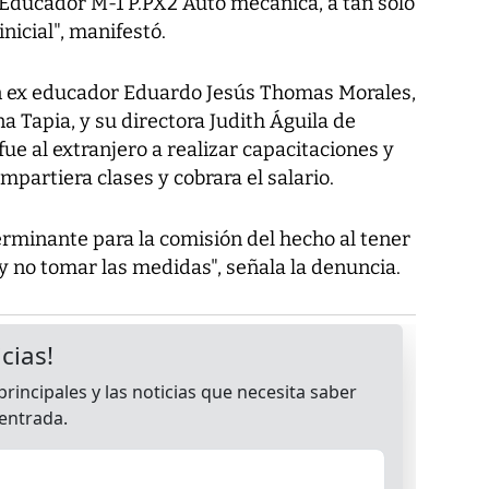
 Educador M-1 P.PX2 Auto mecánica, a tan solo
icial", manifestó.
un ex educador Eduardo Jesús Thomas Morales,
a Tapia, y su directora Judith Águila de
ue al extranjero a realizar capacitaciones y
impartiera clases y cobrara el salario.
terminante para la comisión del hecho al tener
y no tomar las medidas", señala la denuncia.