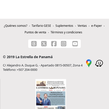
¿Quiénes somos?
Tarifario GESE
Suplementos
Ventas
e-Paper
Puntos de venta
Términos y condiciones
© 2019 La Estrella de Panamá
C/ Alejandro A. Duque G. - Apartado 0815-00507, Zona 4
Teléfono: +507 204-0000