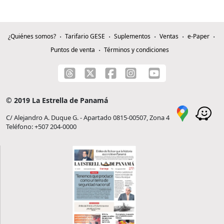
¿Quiénes somos?
Tarifario GESE
Suplementos
Ventas
e-Paper
Puntos de venta
Términos y condiciones
© 2019 La Estrella de Panamá
C/ Alejandro A. Duque G. - Apartado 0815-00507, Zona 4
Teléfono: +507 204-0000