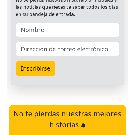
No te pierdas nuestras mejores
historias