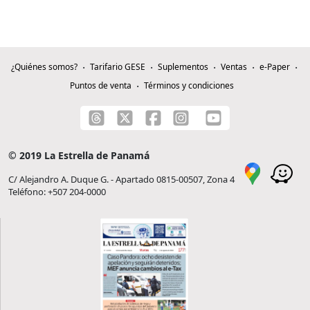
¿Quiénes somos?
Tarifario GESE
Suplementos
Ventas
e-Paper
Puntos de venta
Términos y condiciones
© 2019 La Estrella de Panamá
C/ Alejandro A. Duque G. - Apartado 0815-00507, Zona 4
Teléfono: +507 204-0000