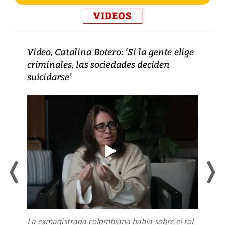
VIDEOS
Video, Catalina Botero: ‘Si la gente elige
criminales, las sociedades deciden
suicidarse’
La exmagistrada colombiana habla sobre el rol