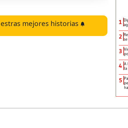
Di
estras mejores historias
1
ag
Re
2
se
Vi
3
po
A 
4
la
Pa
5
pe
ha