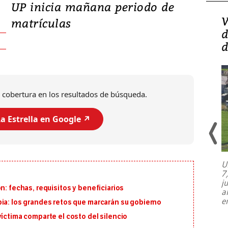
UP inicia mañana periodo de
Isidro Carbonell,
V
matrículas
director de la Lotería:
d
‘Vamos a ser más
d
transparentes, tengan fe
 cobertura en los resultados de búsqueda.
a Estrella en Google ↗️
U
7
El director de la Lotería Nacional de
j
Beneficencia habla de la lotería
n: fechas, requisitos y beneficiarios
a
clandestina, auditorías internas y su
e
ia: los grandes retos que marcarán su gobierno
plan para modernizar la institución
víctima comparte el costo del silencio