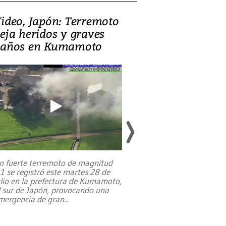
ideo, Japón: Terremoto
Israel regala 
eja heridos y graves
nueva embaja
años en Kumamoto
Jerusalén sob
familias pales
n fuerte terremoto de magnitud
,1 se registró este martes 28 de
Estados Unidos ha a
ulio en la prefectura de Kumamoto,
un dólar y durante 9
l sur de Japón, provocando una
el terreno para su 
mergencia de gran
...
en Jerusalén Oeste, 
perteneció hasta
...