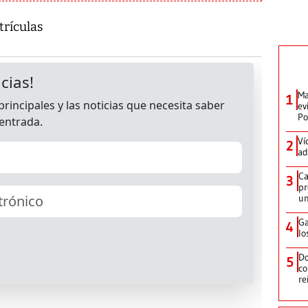
trículas
Ma
1
ev
Po
Ví
2
ad
Ca
3
pr
un
Ga
4
lo
Do
5
co
re