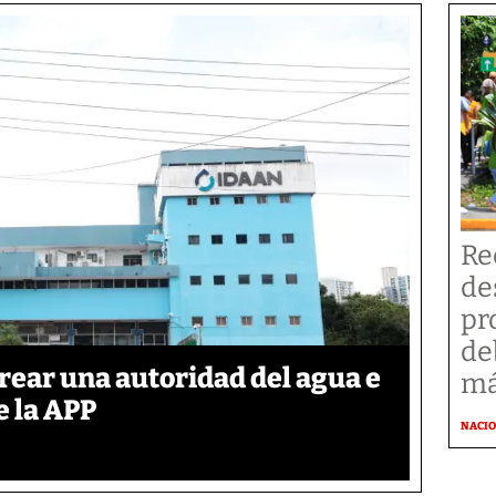
Re
de
pr
de
rear una autoridad del agua e
má
e la APP
NACI