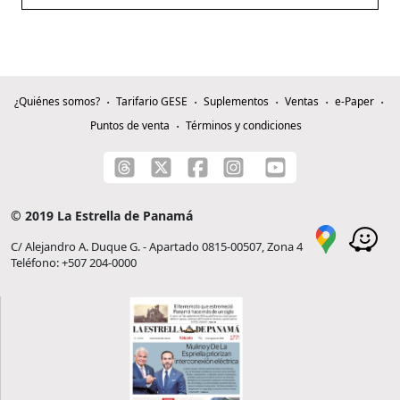
¿Quiénes somos?
Tarifario GESE
Suplementos
Ventas
e-Paper
Puntos de venta
Términos y condiciones
© 2019 La Estrella de Panamá
C/ Alejandro A. Duque G. - Apartado 0815-00507, Zona 4
Teléfono: +507 204-0000