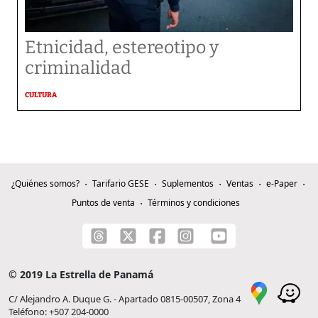
Etnicidad, estereotipo y
criminalidad
CULTURA
¿Quiénes somos?
Tarifario GESE
Suplementos
Ventas
e-Paper
Puntos de venta
Términos y condiciones
© 2019 La Estrella de Panamá
C/ Alejandro A. Duque G. - Apartado 0815-00507, Zona 4
Teléfono: +507 204-0000