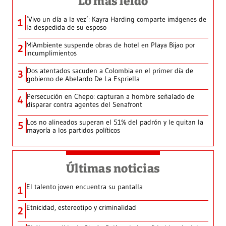
Lo más leído
‘Vivo un día a la vez’: Kayra Harding comparte imágenes de
1
la despedida de su esposo
MiAmbiente suspende obras de hotel en Playa Bijao por
2
incumplimientos
Dos atentados sacuden a Colombia en el primer día de
3
gobierno de Abelardo De La Espriella
Persecución en Chepo: capturan a hombre señalado de
4
disparar contra agentes del Senafront
Los no alineados superan el 51% del padrón y le quitan la
5
mayoría a los partidos políticos
Últimas noticias
El talento joven encuentra su pantalla​
1
Etnicidad, estereotipo y criminalidad
2