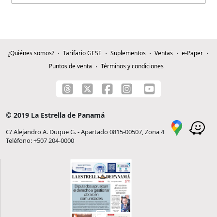
¿Quiénes somos?
Tarifario GESE
Suplementos
Ventas
e-Paper
Puntos de venta
Términos y condiciones
© 2019 La Estrella de Panamá
C/ Alejandro A. Duque G. - Apartado 0815-00507, Zona 4
Teléfono: +507 204-0000