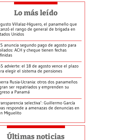
Lo más leído
gusto Villalaz-Higuero, el panameño que
canzó el rango de general de brigada en
tados Unidos
S anuncia segundo pago de agosto para
bilados: ACH y cheque tienen fechas
finidas
S advierte: el 18 de agosto vence el plazo
ra elegir el sistema de pensiones
erra Rusia-Ucrania: otros dos panameños
gran ser repatriados y emprenden su
greso a Panamá
ransparencia selectiva’: Guillermo García
vas responde a amenazas de denuncias en
n Miguelito
Últimas noticias