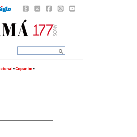
cional
Cepanim