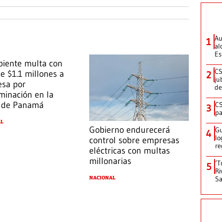
Au
1
al
Es
iente multa con
CS
e $1.1 millones a
2
ju
sa por
de
minación en la
 de Panamá
CS
3
pa
AL
Gobierno endurecerá
Gu
4
lo
control sobre empresas
re
eléctricas con multas
millonarias
‘T
5
Ri
Sa
NACIONAL