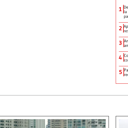
De
1
la
p
Ap
2
re
Am
3
am
Co
4
co
Pa
5
re