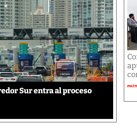
Co
ap
co
POLÍT
edor Sur entra al proceso