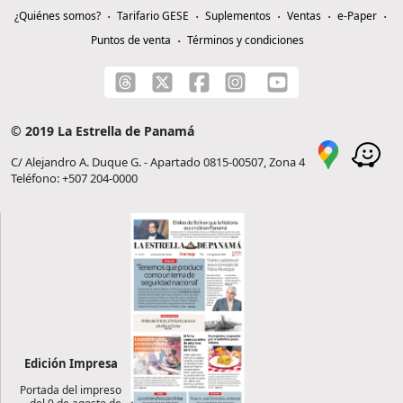
¿Quiénes somos?
Tarifario GESE
Suplementos
Ventas
e-Paper
Puntos de venta
Términos y condiciones
© 2019 La Estrella de Panamá
C/ Alejandro A. Duque G. - Apartado 0815-00507, Zona 4
Teléfono: +507 204-0000
Edición Impresa
Portada del impreso