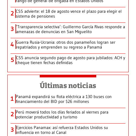
rango de general de brigada en Estados Unidos
CSS advierte: el 18 de agosto vence el plazo para elegir el
2
sistema de pensiones
‘Transparencia selectiva’: Guillermo García Rivas responde a
3
amenazas de denuncias en San Miguelito
Guerra Rusia-Ucrania: otros dos panameños logran ser
4
repatriados y emprenden su regreso a Panamá
CSS anuncia segundo pago de agosto para jubilados: ACH y
5
cheque tienen fechas definidas
Últimas noticias
Panamá expandirá su flota eléctrica a 130 buses con
1
financiamiento del BID por $26 millones
Perú moverá todos los días feriados al viernes para
2
potenciar productividad y turismo
Ejercicios Panamax: así refuerza Estados Unidos su
3
influencia en torno al Canal