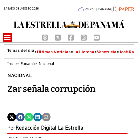
SÁBADO 08 AGOSTO 2026
28.7°C | PANAMÁ
Últimas Noticias
La Llorona
Venezuela
José Raúl
Inicio
>
Panamá
>
Nacional
NACIONAL
Zar señala corrupción
Por
Redacción Digital La Estrella