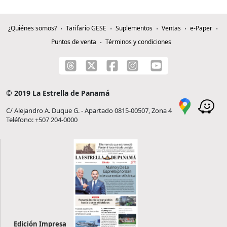
¿Quiénes somos?
Tarifario GESE
Suplementos
Ventas
e-Paper
Puntos de venta
Términos y condiciones
© 2019 La Estrella de Panamá
C/ Alejandro A. Duque G. - Apartado 0815-00507, Zona 4
Teléfono: +507 204-0000
Edición Impresa