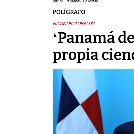
Inicio
>
Panamá
>
Polígrafo
POLÍGRAFO
NICANOR III OBALDÍA
‘Panamá deb
propia cien