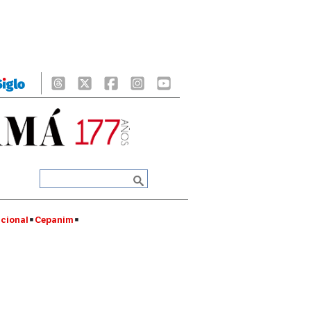
cional
Cepanim