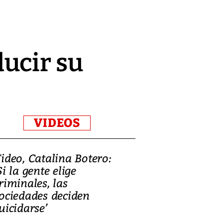
ucir su
VIDEOS
ideo, Catalina Botero:
Video: Lula la
Si la gente elige
candidatura 
riminales, las
promesas de i
ociedades deciden
en defensa, ed
uicidarse’
tierras raras