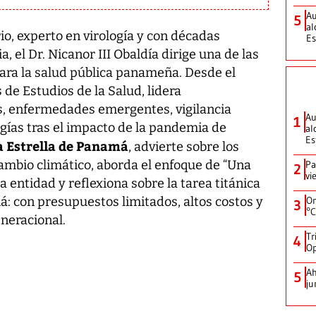
Au
5
al
, experto en virología y con décadas
Es
, el Dr. Nicanor III Obaldía dirige una de las
para la salud pública panameña. Desde el
de Estudios de la Salud, lidera
s, enfermedades emergentes, vigilancia
Au
1
gías tras el impacto de la pandemia de
al
Es
 Estrella de Panamá
, advierte sobre los
cambio climático, aborda el enfoque de “Una
Pa
2
vi
a entidad y reflexiona sobre la tarea titánica
On
: con presupuestos limitados, altos costos y
3
°C
neracional.
Tr
4
Op
Ah
5
ju