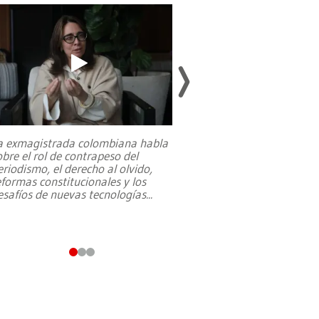
a exmagistrada colombiana habla
Entre recuerdos y es
obre el rol de contrapeso del
referencias hacia sus
eriodismo, el derecho al olvido,
presidente de Brasil,
eformas constitucionales y los
da Silva, oficializó 
esafíos de nuevas tecnologías
...
candidatura
...