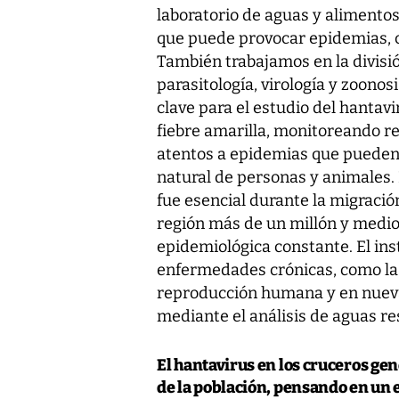
laboratorio de aguas y alimentos
que puede provocar epidemias, c
También trabajamos en la divisi
parasitología, virología y zoonos
clave para el estudio del hantav
fiebre amarilla, monitoreando 
atentos a epidemias que pueden 
natural de personas y animales.
fue esencial durante la migració
región más de un millón y medio 
epidemiológica constante. El ins
enfermedades crónicas, como la 
reproducción humana y en nuevas
mediante el análisis de aguas re
El hantavirus en los cruceros ge
de la población, pensando en un 