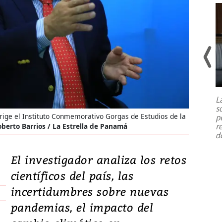
Un fuerte terremoto de magnitud
7,1 se registró este martes 28 de
julio en la prefectura de Kumamoto,
L
al sur de Japón, provocando una
s
emergencia de gran
...
irige el Instituto Conmemorativo Gorgas de Estudios de la
p
r
berto Barrios / La Estrella de Panamá
d
El investigador analiza los retos
científicos del país, las
incertidumbres sobre nuevas
pandemias, el impacto del