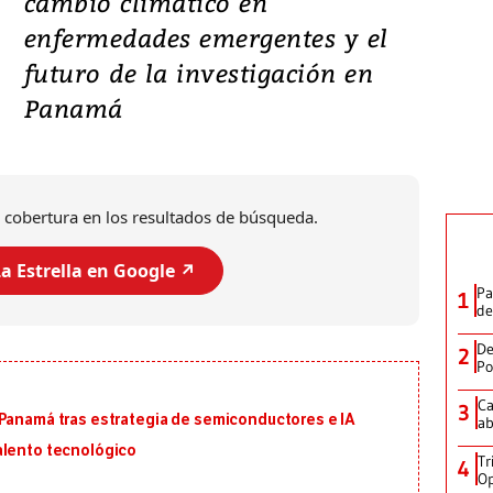
cambio climático en
enfermedades emergentes y el
futuro de la investigación en
Panamá
 cobertura en los resultados de búsqueda.
a Estrella en Google ↗️
Pa
1
de
De
2
Po
Ca
3
 Panamá tras estrategia de semiconductores e IA
ab
alento tecnológico
Tr
4
Op