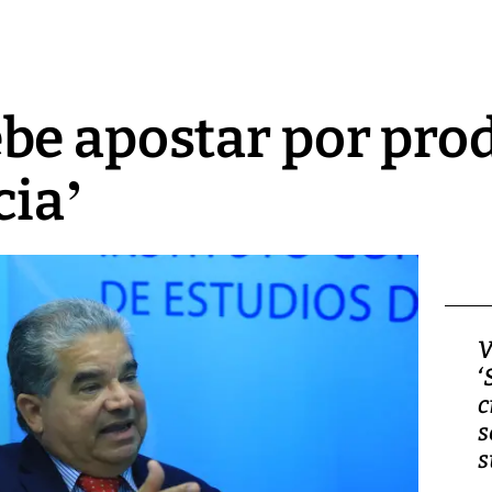
e apostar por prod
cia’
Video, Japón: Terremoto
V
deja heridos y graves
‘
daños en Kumamoto
c
s
s