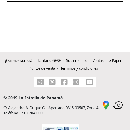
¿Quiénes somos?
Tarifario GESE
Suplementos
Ventas
e-Paper
Puntos de venta
Términos y condiciones
© 2019 La Estrella de Panamá
C/ Alejandro A. Duque G. - Apartado 0815-00507, Zona 4
Teléfono: +507 204-0000