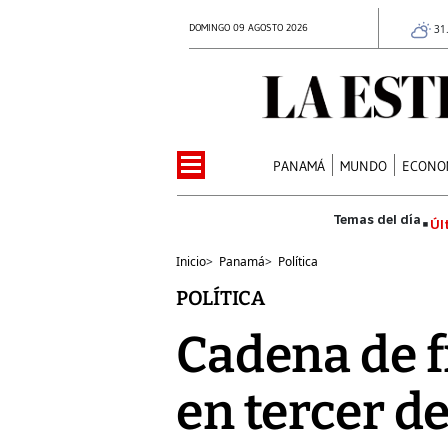
DOMINGO 09 AGOSTO 2026
31
PANAMÁ
MUNDO
ECONO
Úl
Inicio
>
Panamá
>
Política
POLÍTICA
Cadena de f
en tercer d