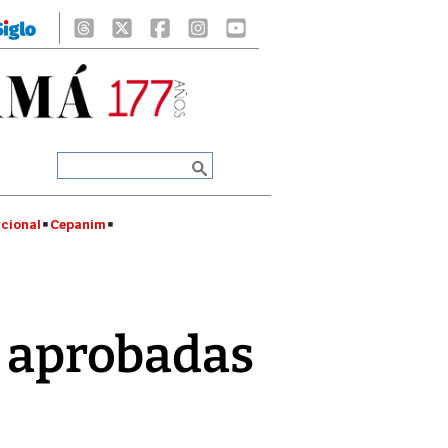
cional
Cepanim
0 aprobadas