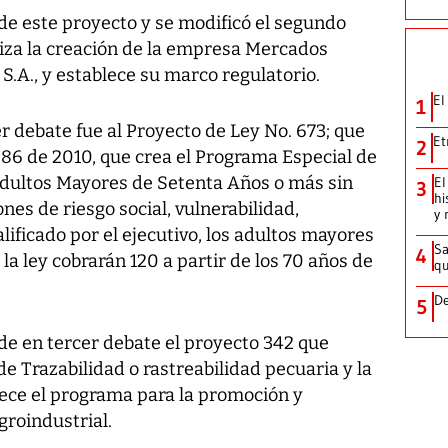
 de este proyecto y se modificó el segundo
oriza la creación de la empresa Mercados
S.A., y establece su marco regulatorio.
El
1
 debate fue al Proyecto de Ley No. 673; que
Et
2
 86 de 2010, que crea el Programa Especial de
Adultos Mayores de Setenta Años o más sin
El
3
hi
ones de riesgo social, vulnerabilidad,
y 
lificado por el ejecutivo, los adultos mayores
Sa
4
la ley cobrarán 120 a partir de los 70 años de
qu
De
5
rde en tercer debate el proyecto 342 que
e Trazabilidad o rastreabilidad pecuaria y la
lece el programa para la promoción y
roindustrial.