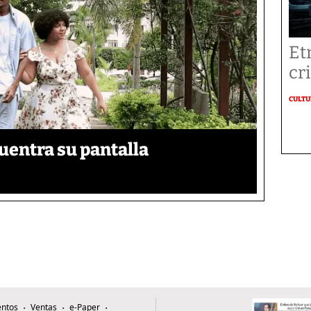
Et
cr
CULT
uentra su pantalla​
ntos
Ventas
e-Paper