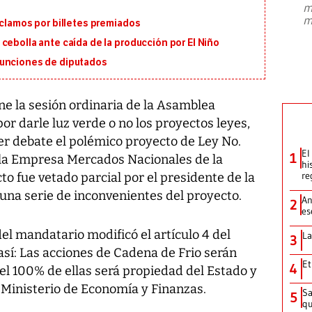
m
presidente de Brasil, Luiz Inácio Lula
m
eclamos por billetes premiados
da Silva, oficializó este domingo su
candidatura
...
cebolla ante caída de la producción por El Niño
funciones de diputados
ne la sesión ordinaria de la Asamblea
or darle luz verde o no los proyectos leyes,
er debate el polémico proyecto de Ley No.
El
1
e la Empresa Mercados Nacionales de la
hi
re
to fue vetado parcial por el presidente de la
 una serie de inconvenientes del proyecto.
An
2
es
del mandatario modificó el artículo 4 del
La
3
sí: Las acciones de Cadena de Frio serán
Et
4
el 100% de ellas será propiedad del Estado y
Ministerio de Economía y Finanzas.
Sa
5
qu