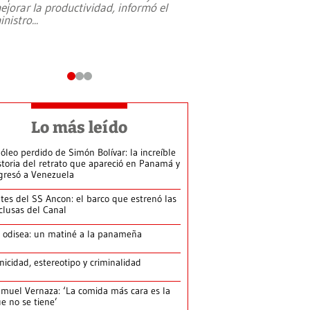
ejorar la productividad, informó el
periodismo, el derech
inistro
...
reformas constitucio
desafíos de nuevas t
Lo más leído
 óleo perdido de Simón Bolívar: la increíble
storia del retrato que apareció en Panamá y
gresó a Venezuela
tes del SS Ancon: el barco que estrenó las
clusas del Canal
 odisea: un matiné a la panameña
nicidad, estereotipo y criminalidad
muel Vernaza: ‘La comida más cara es la
e no se tiene’