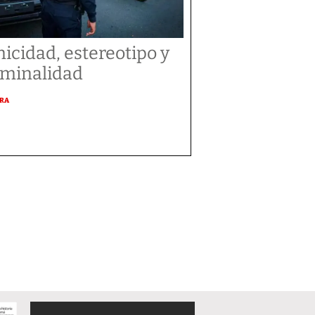
nicidad, estereotipo y
iminalidad
URA