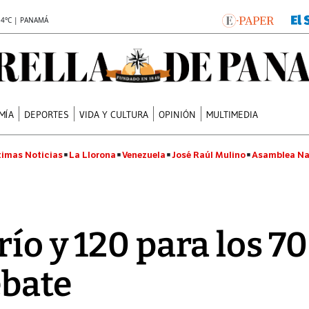
.4°C | PANAMÁ
MÍA
DEPORTES
VIDA Y CULTURA
OPINIÓN
MULTIMEDIA
timas Noticias
La Llorona
Venezuela
José Raúl Mulino
Asamblea Na
río y 120 para los 7
ebate