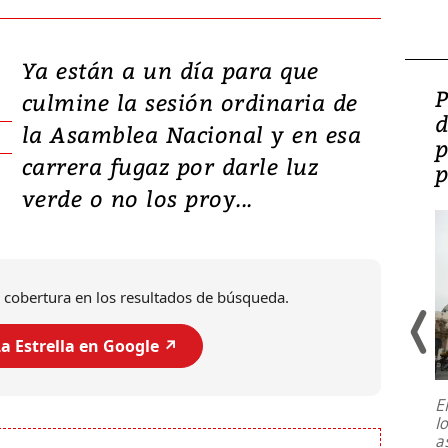
Ya están a un día para que
Video: Lula lanza su
P
culmine la sesión ordinaria de
candidatura con
d
la Asamblea Nacional y en esa
promesas de inversión
p
carrera fugaz por darle luz
en defensa, educación y
p
verde o no los proy...
tierras raras
 cobertura en los resultados de búsqueda.
a Estrella en Google ↗️
E
l
Entre recuerdos y escuetas
a
referencias hacia sus adversarios, el