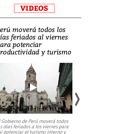
VIDEOS
erú moverá todos los
Video, Catalin
ías feriados al viernes
‘Si la gente el
ara potenciar
criminales, la
roductividad y turismo
sociedades de
suicidarse’
l Gobierno de Perú moverá todos
os días feriados a los viernes para
La exmagistrada co
sí potenciar el turismo interno y
sobre el rol de contr