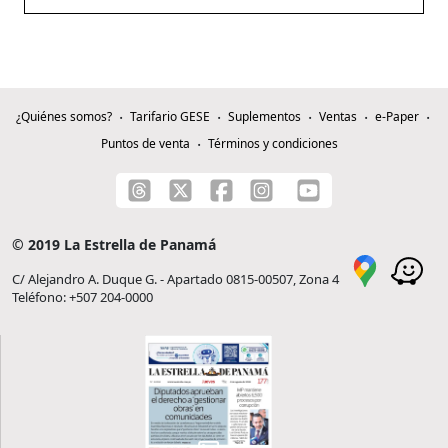
¿Quiénes somos?
Tarifario GESE
Suplementos
Ventas
e-Paper
Puntos de venta
Términos y condiciones
© 2019 La Estrella de Panamá
C/ Alejandro A. Duque G. - Apartado 0815-00507, Zona 4
Teléfono: +507 204-0000