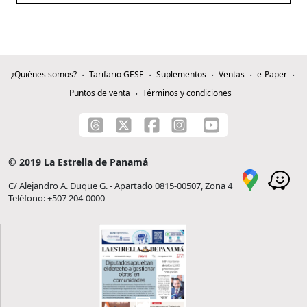
¿Quiénes somos?
Tarifario GESE
Suplementos
Ventas
e-Paper
Puntos de venta
Términos y condiciones
© 2019 La Estrella de Panamá
C/ Alejandro A. Duque G. - Apartado 0815-00507, Zona 4
Teléfono: +507 204-0000