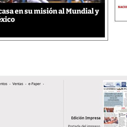
NACI
asa en su misión al Mundial y
éxico
ntos
Ventas
e-Paper
Edición Impresa
Portada del impreso