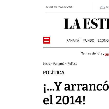
JUEVES 06 AGOSTO 2026
32
PANAMÁ
MUNDO
ECONO
Úl
Inicio
>
Panamá
>
Política
POLÍTICA
¡...Y arran
el 2014!