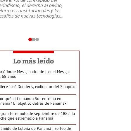
eriodismo, el derecho al olvido,
presidente de Brasil,
eformas constitucionales y los
da Silva, oficializó 
esafíos de nuevas tecnologías
...
candidatura
...
Lo más leído
rió Jorge Messi, padre de Lionel Messi, a
s 68 años
llece José Donderis, exdirector del Sinaproc
or qué el Comando Sur entrena en
namá? El objetivo detrás de Panamax
 gran terremoto de septiembre de 1882: la
che que estremeció a Panamá
rámide de Lotería de Panamá | sorteo de