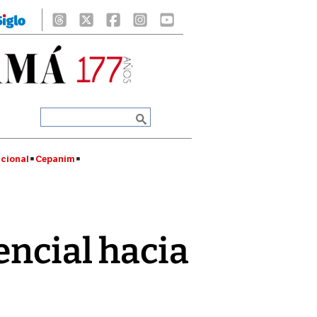
cional
Cepanim
encial hacia