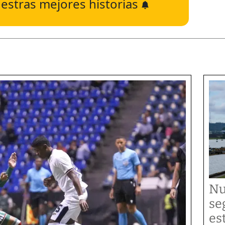
estras mejores historias
Nu
se
es