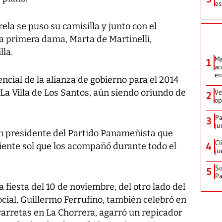
es
ela se puso su camisilla y junto con el
la primera dama, Marta de Martinelli,
lla.
Ma
1
ac
en
ncial de la alianza de gobierno para el 2014
a Villa de Los Santos, aún siendo oriundo de
Ve
2
op
Pa
3
ju
n presidente del Partido Panameñista que
Cl
4
diente sol que los acompañó durante todo el
ju
Su
5
P
a fiesta del 10 de noviembre, del otro lado del
ocial, Guillermo Ferrufino, también celebró en
carretas en La Chorrera, agarró un repicador