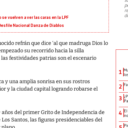
emergencia de gran
...
p
r
d
 se vuelven a ver las caras en la LPF
Desfile Nacional Danza de Diablos
ocido refrán que dice ‘al que madruga Dios lo
 empezado su recorrido hacia la silla
las festividades patrias son el escenario
Mu
1
lo
ca y una amplia sonrisa en sus rostros
Fa
2
or y la ciudad capital logrando robarse el
¿P
3
Pa
El
89 años del primer Grito de Independencia de
4
no
Los Santos, las figuras presidenciables del
Pi
 plano.
5