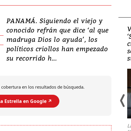
PANAMÁ. Siguiendo el viejo y
Video, Japón: Terremoto
V
conocido refrán que dice ‘al que
deja heridos y graves
‘
madruga Dios lo ayuda’, los
daños en Kumamoto
c
políticos criollos han empezado
s
su recorrido h...
s
 cobertura en los resultados de búsqueda.
a Estrella en Google ↗️
Un fuerte terremoto de magnitud
7,1 se registró este martes 28 de
julio en la prefectura de Kumamoto,
L
al sur de Japón, provocando una
s