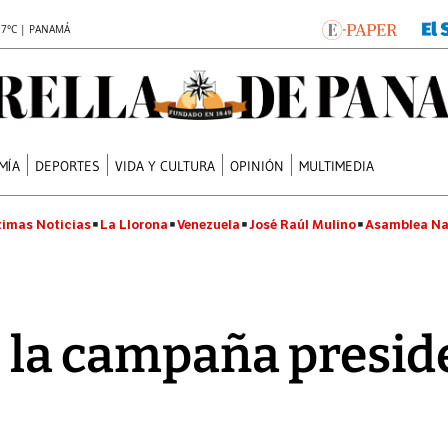
.7°C | PANAMÁ
MÍA
DEPORTES
VIDA Y CULTURA
OPINIÓN
MULTIMEDIA
timas Noticias
La Llorona
Venezuela
José Raúl Mulino
Asamblea Na
có la campaña presid