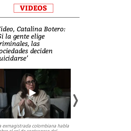
VIDEOS
ideo, Catalina Botero:
Video: Lula la
Si la gente elige
candidatura 
riminales, las
promesas de i
ociedades deciden
en defensa, ed
uicidarse’
tierras raras
a exmagistrada colombiana habla
Entre recuerdos y es
obre el rol de contrapeso del
referencias hacia sus