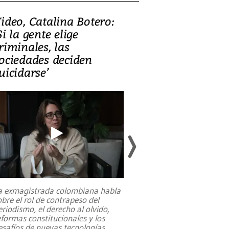
ideo, Catalina Botero:
Video: Lula la
Si la gente elige
candidatura 
riminales, las
promesas de i
ociedades deciden
en defensa, ed
uicidarse’
tierras raras
a exmagistrada colombiana habla
Entre recuerdos y es
obre el rol de contrapeso del
referencias hacia sus
eriodismo, el derecho al olvido,
presidente de Brasil,
eformas constitucionales y los
da Silva, oficializó 
esafíos de nuevas tecnologías
...
candidatura
...