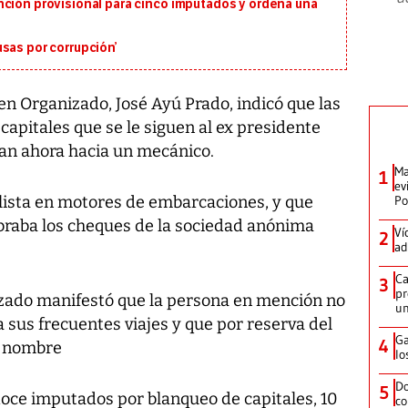
nción provisional para cinco imputados y ordena una
sas por corrupción’
en Organizado, José Ayú Prado, indicó que las
capitales que se le siguen al ex presidente
an ahora hacia un mecánico.
Ma
1
ev
lista en motores de embarcaciones, y que
Po
obraba los cheques de la sociedad anónima
Ví
2
ad
Ca
3
pr
nizado manifestó que la persona en mención no
un
a sus frecuentes viajes y que por reserva del
Ga
4
l nombre
lo
Do
5
doce imputados por blanqueo de capitales, 10
co