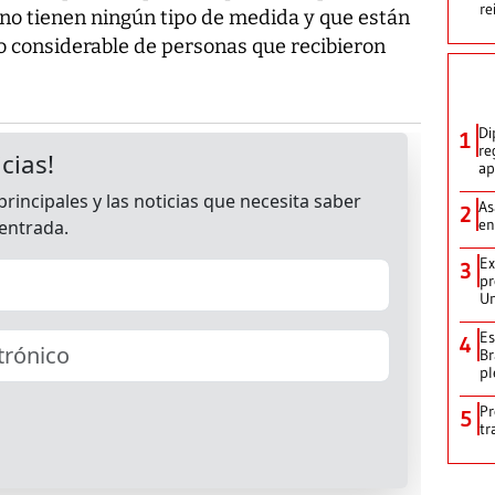
re
n no tienen ningún tipo de medida y que están
 considerable de personas que recibieron
Di
1
re
ap
As
2
en
Ex
3
pr
Un
Es
4
Br
pl
Pr
5
tr