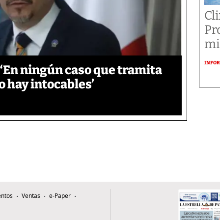
Cl
Pr
mi
INFOR
‘En ningún caso que tramita
o hay intocables’
ntos
Ventas
e-Paper