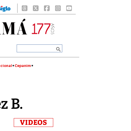
cional
Cepanim
z B.
VIDEOS