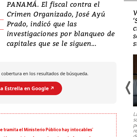
PANAMÁ. El fiscal contra el
Video, Japón: Terremoto
V
Crimen Organizado, José Ayú
deja heridos y graves
‘
Prado, indicó que las
daños en Kumamoto
c
investigaciones por blanqueo de
s
capitales que se le siguen...
s
 cobertura en los resultados de búsqueda.
a Estrella en Google ↗️
Un fuerte terremoto de magnitud
7,1 se registró este martes 28 de
julio en la prefectura de Kumamoto,
L
al sur de Japón, provocando una
s
emergencia de gran
...
p
 tramita el Ministerio Público hay intocables’
r
d