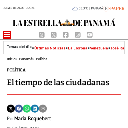
JUEVES 06 AGOSTO 2026
33.3°C | PANAMÁ
Últimas Noticias
La Llorona
Venezuela
José Raúl
Inicio
>
Panamá
>
Política
POLÍTICA
El tiempo de las ciudadanas
Por
María Roquebert