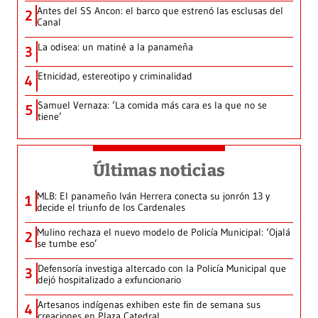
Antes del SS Ancon: el barco que estrenó las esclusas del
2
Canal
La odisea: un matiné a la panameña
3
Etnicidad, estereotipo y criminalidad
4
Samuel Vernaza: ‘La comida más cara es la que no se
5
tiene’
Últimas noticias
MLB: El panameño Iván Herrera conecta su jonrón 13 y
1
decide el triunfo de los Cardenales
Mulino rechaza el nuevo modelo de Policía Municipal: ‘Ojalá
2
se tumbe eso’
Defensoría investiga altercado con la Policía Municipal que
3
dejó hospitalizado a exfuncionario
Artesanos indígenas exhiben este fin de semana sus
4
creaciones en Plaza Catedral