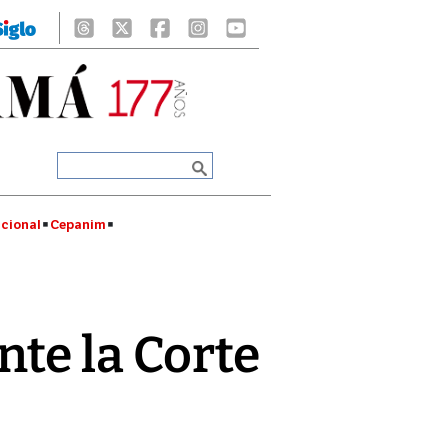
cional
Cepanim
te la Corte