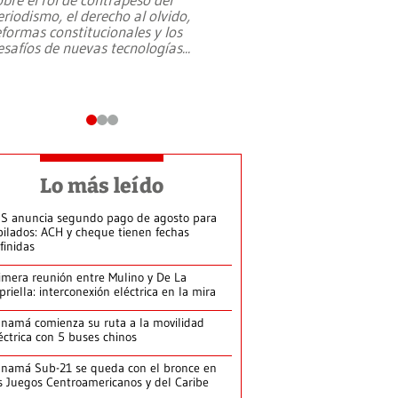
eriodismo, el derecho al olvido,
presidente de Brasil,
eformas constitucionales y los
da Silva, oficializó 
esafíos de nuevas tecnologías
...
candidatura
...
Lo más leído
S anuncia segundo pago de agosto para
bilados: ACH y cheque tienen fechas
finidas
imera reunión entre Mulino y De La
priella: interconexión eléctrica en la mira
namá comienza su ruta a la movilidad
éctrica con 5 buses chinos
namá Sub-21 se queda con el bronce en
s Juegos Centroamericanos y del Caribe