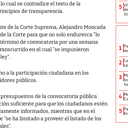
o cual se contradice el texto de la
¡V
5
de
rincipios de transparencia.
D
dente de la Corte Suprema, Alejandro Moncada
 de la Corte para que no solo endurezca "lo
l término de convocatoria por una semana
Pa
1
anscurrido en el cual "se impusieron
de
ley".
Ca
2
ca
ho a la participación ciudadana en los
M
3
idores públicos.
bu
fo
Mo
4
 presupuestos de la convocatoria pública
Co
ción suficiente para que los ciudadanos estén
Pa
5
damente informados, mientras que en el
fi
 "se ha limitado a proveer el listado de los
les".