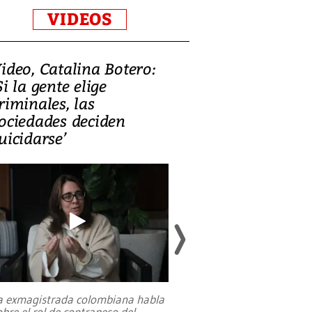
VIDEOS
ideo, Catalina Botero:
Video: Lula la
Si la gente elige
candidatura 
riminales, las
promesas de i
ociedades deciden
en defensa, ed
uicidarse’
tierras raras
a exmagistrada colombiana habla
Entre recuerdos y es
obre el rol de contrapeso del
referencias hacia sus