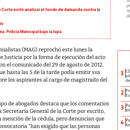
emergencia de gran
...
p
e Corte evitó analizar el fondo de demanda contra la
r
d
io
a, Policía Municipal bajo la lupa
ialistas (MAG) reprochó este lunes la
 Justicia por la forma de ejecución del acto
on el comunicado del 29 de agosto de 2012,
CS
e hasta las 5 de la tarde podía emitir sus
1
ju
re los aspirantes al cargo de magistrado del
de
Pr
2
Es
grupo de abogados destaca que los comentarios
Pa
3
el
 Secretaría General de la Corte por escrito,
a mención de la cédula, pero denuncian que
Pa
4
lo
nvocatoria "han exigido que las personas