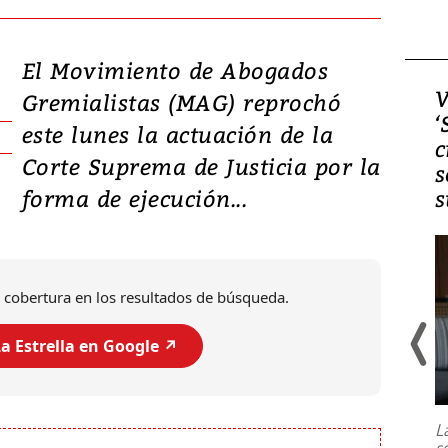
El Movimiento de Abogados
Video, Japón: Terremoto
V
Gremialistas (MAG) reprochó
deja heridos y graves
‘
este lunes la actuación de la
daños en Kumamoto
c
Corte Suprema de Justicia por la
s
forma de ejecución...
s
 cobertura en los resultados de búsqueda.
a Estrella en Google ↗️
Un fuerte terremoto de magnitud
7,1 se registró este martes 28 de
julio en la prefectura de Kumamoto,
L
al sur de Japón, provocando una
s