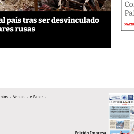
Co
Pai
 país tras ser desvinculado
NACI
tares rusas
ntos
Ventas
e-Paper
Edición Impresa