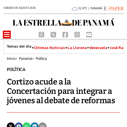
SÁBADO 08 AGOSTO 2026
32.8°C | PANAMÁ
Últimas Noticias
La Llorona
Venezuela
José Raúl
Inicio
>
Panamá
>
Política
POLÍTICA
Cortizo acude a la
Concertación para integrar a
jóvenes al debate de reformas