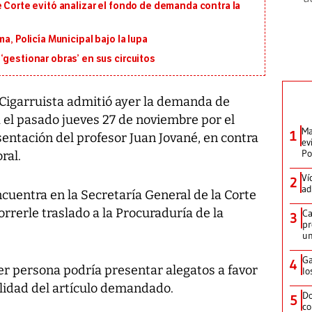
e Corte evitó analizar el fondo de demanda contra la
a, Policía Municipal bajo la lupa
‘gestionar obras’ en sus circuitos
Cigarruista admitió ayer la demanda de
 el pasado jueves 27 de noviembre por el
Ma
1
entación del profesor Juan Jované, en contra
ev
Po
ral.
Ví
2
ad
cuentra en la Secretaría General de la Corte
rrerle traslado a la Procuraduría de la
Ca
3
pr
un
Ga
4
er persona podría presentar alegatos a favor
lo
alidad del artículo demandado.
Do
5
co