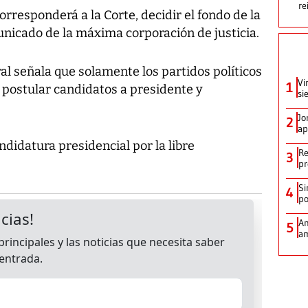
re
orresponderá a la Corte, decidir el fondo de la
icado de la máxima corporación de justicia.
ral señala que solamente los partidos políticos
Vi
1
postular candidatos a presidente y
si
Jo
2
ap
ndidatura presidencial por la libre
Re
3
pr
Si
4
po
Am
5
am