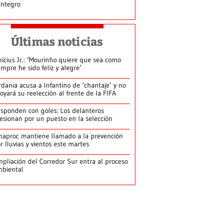
integro
Últimas noticias
nícius Jr.: ‘Mourinho quiere que sea como
empre he sido feliz y alegre’
rdania acusa a Infantino de ‘chantaje’ y no
oyará su reelección al frente de la FIFA
sponden con goles: Los delanteros
esionan por un puesto en la selección
naproc mantiene llamado a la prevención
r lluvias y vientos este martes
pliación del Corredor Sur entra al proceso
biental