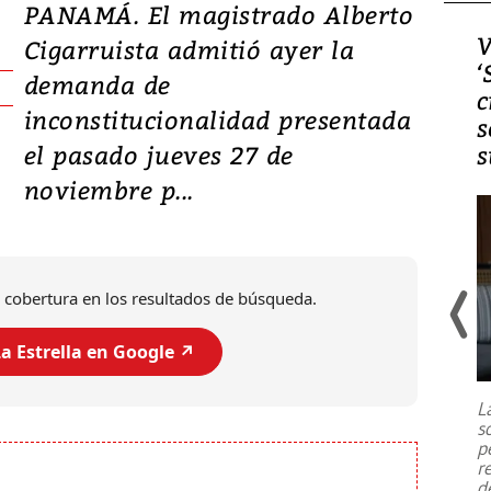
PANAMÁ. El magistrado Alberto
Video, Japón: Terremoto
V
Cigarruista admitió ayer la
deja heridos y graves
‘
demanda de
daños en Kumamoto
c
inconstitucionalidad presentada
s
el pasado jueves 27 de
s
noviembre p...
 cobertura en los resultados de búsqueda.
a Estrella en Google ↗️
Un fuerte terremoto de magnitud
7,1 se registró este martes 28 de
julio en la prefectura de Kumamoto,
L
al sur de Japón, provocando una
s
emergencia de gran
...
p
r
d