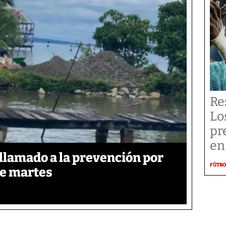
Re
Lo
pr
en
llamado a la prevención por
FÚTBO
te martes