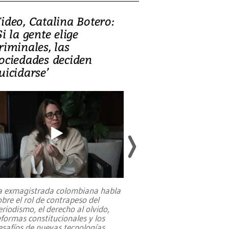
ideo, Catalina Botero:
Video: Lula la
Si la gente elige
candidatura 
riminales, las
promesas de i
ociedades deciden
en defensa, ed
uicidarse’
tierras raras
a exmagistrada colombiana habla
Entre recuerdos y es
obre el rol de contrapeso del
referencias hacia sus
eriodismo, el derecho al olvido,
presidente de Brasil,
eformas constitucionales y los
da Silva, oficializó 
esafíos de nuevas tecnologías
...
candidatura
...