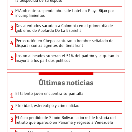
la despedida de su esposo
MiAmbiente suspende obras de hotel en Playa Bijao por
2
incumplimientos
Dos atentados sacuden a Colombia en el primer día de
3
gobierno de Abelardo De La Espriella
Persecución en Chepo: capturan a hombre señalado de
4
disparar contra agentes del Senafront
Los no alineados superan el 51% del padrón y le quitan la
5
mayoría a los partidos políticos
Últimas noticias
El talento joven encuentra su pantalla​
1
Etnicidad, estereotipo y criminalidad
2
El óleo perdido de Simón Bolívar: la increíble historia del
3
retrato que apareció en Panamá y regresó a Venezuela