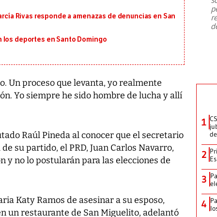
emergencia de gran
...
p
 García Rivas responde a amenazas de denuncias en San
r
d
n los deportes en Santo Domingo
o. Un proceso que levanta, yo realmente
ón. Yo siempre he sido hombre de lucha y allí
CS
1
ju
utado Raúl Pineda al conocer que el secretario
de
 de su partido, el PRD, Juan Carlos Navarro,
Pr
2
Es
n y no lo postularán para las elecciones de
Pa
3
el
aria Katy Ramos de asesinar a su esposo,
Pa
4
lo
n un restaurante de San Miguelito, adelantó