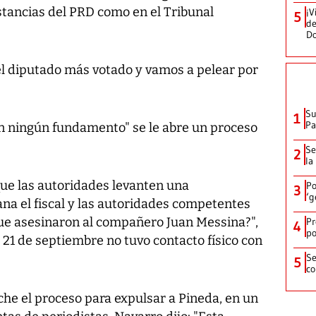
stancias del PRD como en el Tribunal
¡V
5
de
D
l diputado más votado y vamos a pelear por
Su
1
P
n ningún fundamento" se le abre un proceso
Se
2
la
ue las autoridades levanten una
Po
3
‘g
ana el fiscal y las autoridades competentes
 que asesinaron al compañero Juan Messina?",
Pr
4
po
 21 de septiembre no tuvo contacto físico con
Se
5
co
oche el proceso para expulsar a Pineda, en un