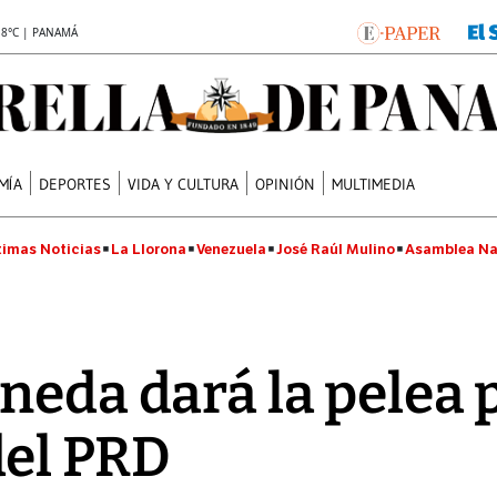
.8°C | PANAMÁ
MÍA
DEPORTES
VIDA Y CULTURA
OPINIÓN
MULTIMEDIA
timas Noticias
La Llorona
Venezuela
José Raúl Mulino
Asamblea Na
neda dará la pelea 
del PRD