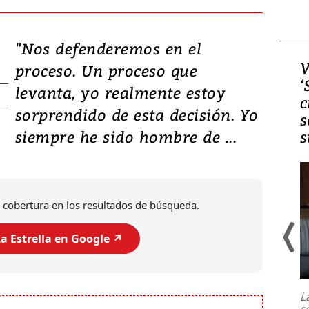
"Nos defenderemos en el
Video, Japón: Terremoto
V
proceso. Un proceso que
deja heridos y graves
‘
levanta, yo realmente estoy
daños en Kumamoto
c
sorprendido de esta decisión. Yo
s
siempre he sido hombre de ...
s
 cobertura en los resultados de búsqueda.
a Estrella en Google ↗️
Un fuerte terremoto de magnitud
7,1 se registró este martes 28 de
julio en la prefectura de Kumamoto,
L
al sur de Japón, provocando una
s