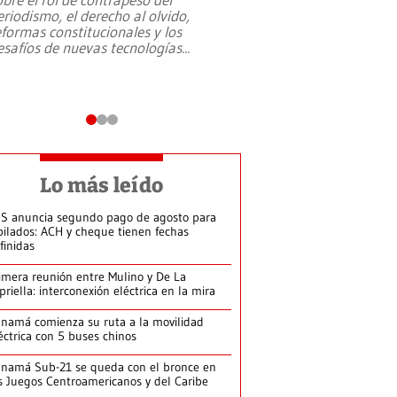
eriodismo, el derecho al olvido,
presidente de Brasil,
eformas constitucionales y los
da Silva, oficializó 
esafíos de nuevas tecnologías
...
candidatura
...
Lo más leído
S anuncia segundo pago de agosto para
bilados: ACH y cheque tienen fechas
finidas
imera reunión entre Mulino y De La
priella: interconexión eléctrica en la mira
namá comienza su ruta a la movilidad
éctrica con 5 buses chinos
namá Sub-21 se queda con el bronce en
s Juegos Centroamericanos y del Caribe