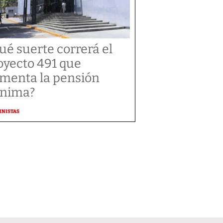
ué suerte correrá el
oyecto 491 que
menta la pensión
nima?
MNISTAS