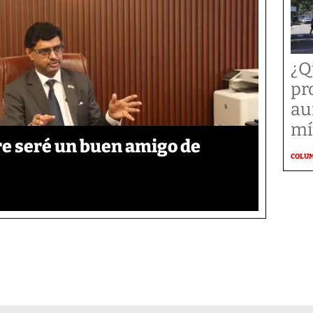
¿Q
pr
au
mí
re seré un buen amigo de
COLU