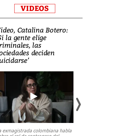
VIDEOS
ideo, Catalina Botero:
Video: Lula la
Si la gente elige
candidatura 
riminales, las
promesas de i
ociedades deciden
en defensa, ed
uicidarse’
tierras raras
a exmagistrada colombiana habla
Entre recuerdos y es
obre el rol de contrapeso del
referencias hacia sus