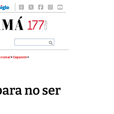
cional
Cepanim
para no ser