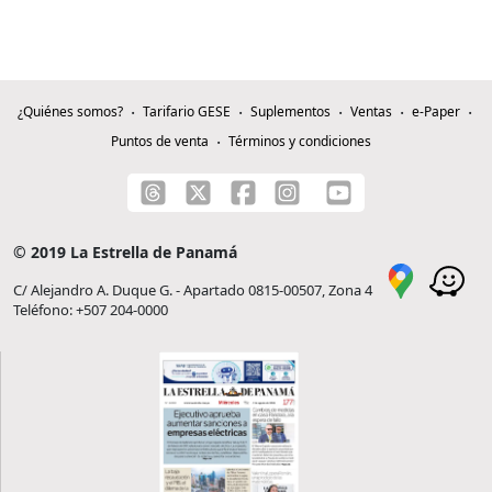
¿Quiénes somos?
Tarifario GESE
Suplementos
Ventas
e-Paper
Puntos de venta
Términos y condiciones
© 2019 La Estrella de Panamá
C/ Alejandro A. Duque G. - Apartado 0815-00507, Zona 4
Teléfono: +507 204-0000