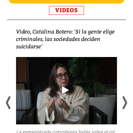
VIDEOS
Video, Catalina Botero: ‘Si la gente elige
criminales, las sociedades deciden
suicidarse’
La exmagistrada colombiana habla sobre el rol