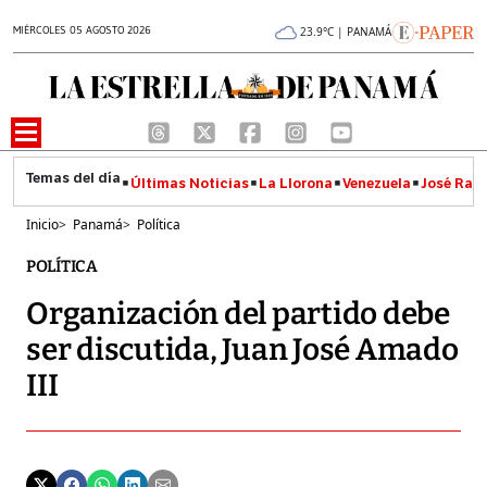
MIÉRCOLES 05 AGOSTO 2026
23.9°C | PANAMÁ
Últimas Noticias
La Llorona
Venezuela
José Raúl
Inicio
>
Panamá
>
Política
POLÍTICA
Organización del partido debe
ser discutida, Juan José Amado
III