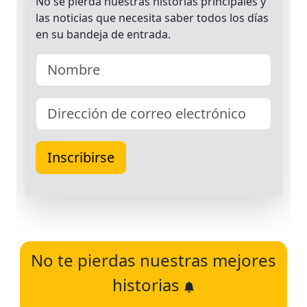
No te pierdas nuestras mejores
historias