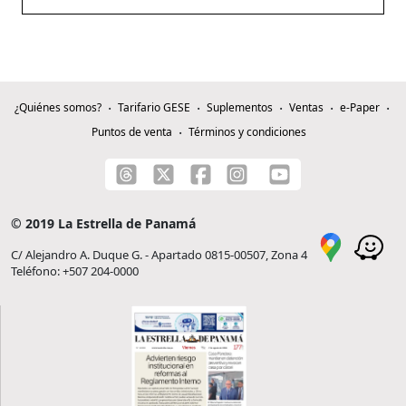
¿Quiénes somos?
Tarifario GESE
Suplementos
Ventas
e-Paper
Puntos de venta
Términos y condiciones
© 2019 La Estrella de Panamá
C/ Alejandro A. Duque G. - Apartado 0815-00507, Zona 4
Teléfono: +507 204-0000