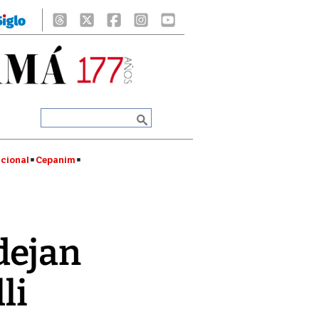
cional
Cepanim
dejan
li