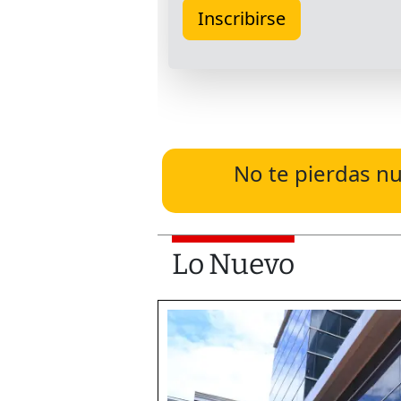
No te pierdas nu
Lo Nuevo