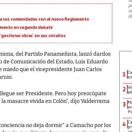
emergencia de gran
...
p
r
d
ra sus comunidades con el nuevo Reglamento
lamento en segundo debate
‘gestionar obras’ en sus circuitos
rrama, del Partido Panameñista, lanzó dardos
o de Comunicación del Estado, Luis Eduardo
e miedo que el vicepresidente Juan Carlos
Ca
1
arzas.
en
Ví
2
ad
 llegue ser Presidente. Pero hoy preocúpate
r la masacre vivida en Colón", dijo Valderrama
Ma
3
ev
Po
Ca
4
conciencia no deja dormir" a Camacho por los
pr
un