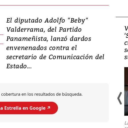
El diputado Adolfo "Beby"
Video, Japón: Terremoto
V
Valderrama, del Partido
deja heridos y graves
‘
Panameñista, lanzó dardos
daños en Kumamoto
c
envenenados contra el
s
secretario de Comunicación del
s
Estado...
 cobertura en los resultados de búsqueda.
a Estrella en Google ↗️
Un fuerte terremoto de magnitud
7,1 se registró este martes 28 de
julio en la prefectura de Kumamoto,
L
al sur de Japón, provocando una
s