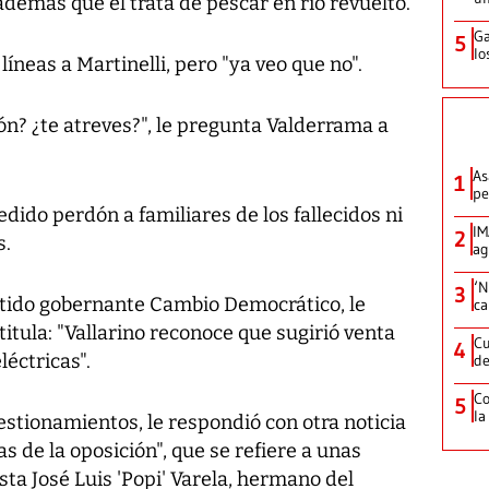
además que él trata de pescar en río revuelto.
Ga
5
lo
íneas a Martinelli, pero "ya veo que no".
ón? ¿te atreves?", le pregunta Valderrama a
As
1
pe
dido perdón a familiares de los fallecidos ni
IM
2
s.
ag
‘N
3
rtido gobernante Cambio Democrático, le
ca
titula: "Vallarino reconoce que sugirió venta
Cu
4
léctricas".
de
Co
5
la
estionamientos, le respondió con otra noticia
as de la oposición", que se refiere a unas
ta José Luis 'Popi' Varela, hermano del