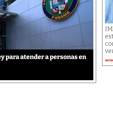
IM
es
co
ve
y para atender a personas en
INFOR