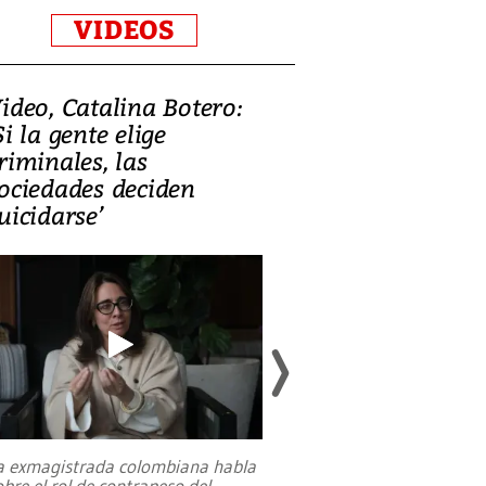
VIDEOS
ideo, Catalina Botero:
Video: Lula la
Si la gente elige
candidatura 
riminales, las
promesas de i
ociedades deciden
en defensa, ed
uicidarse’
tierras raras
a exmagistrada colombiana habla
Entre recuerdos y es
obre el rol de contrapeso del
referencias hacia sus