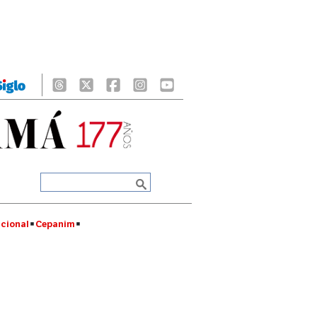
cional
Cepanim