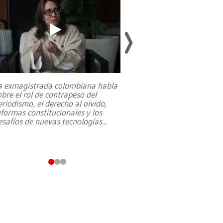
a exmagistrada colombiana habla
Entre recuerdos y es
obre el rol de contrapeso del
referencias hacia sus
eriodismo, el derecho al olvido,
presidente de Brasil,
eformas constitucionales y los
da Silva, oficializó 
esafíos de nuevas tecnologías
...
candidatura
...