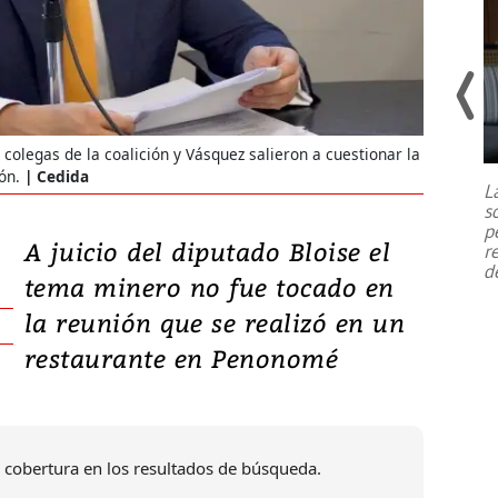
Un fuerte terremoto de magnitud
7,1 se registró este martes 28 de
 colegas de la coalición y Vásquez salieron a cuestionar la
julio en la prefectura de Kumamoto,
ón.
Cedida
L
al sur de Japón, provocando una
s
emergencia de gran
...
p
A juicio del diputado Bloise el
r
d
tema minero no fue tocado en
la reunión que se realizó en un
restaurante en Penonomé
 cobertura en los resultados de búsqueda.