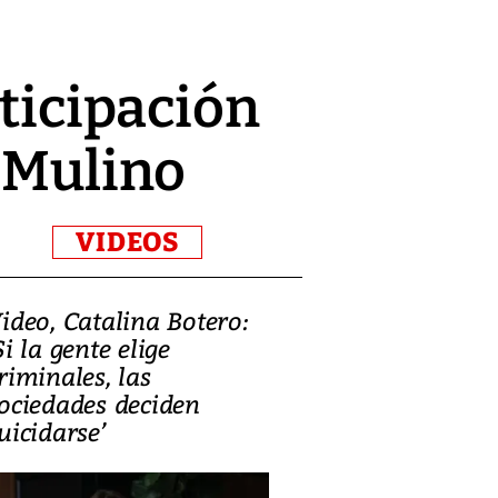
rticipación
e Mulino
VIDEOS
ideo, Catalina Botero:
Video: Lula la
Si la gente elige
candidatura 
riminales, las
promesas de i
ociedades deciden
en defensa, ed
uicidarse’
tierras raras