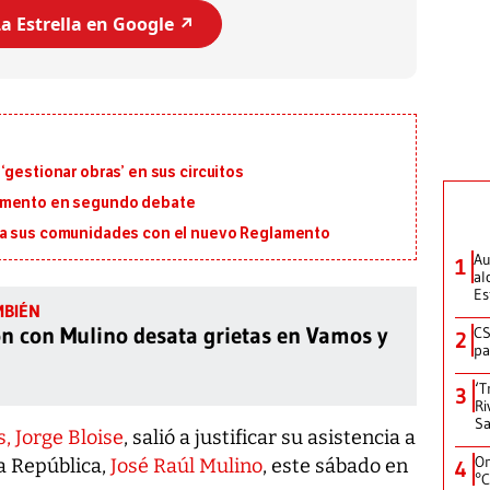
a Estrella en Google ↗️
‘gestionar obras’ en sus circuitos
lamento en segundo debate
ra sus comunidades con el nuevo Reglamento
Au
1
al
Es
n con Mulino desata grietas en Vamos y
CS
2
pa
‘T
3
Ri
Sa
, Jorge Bloise
, salió a justificar su asistencia a
On
la República,
José Raúl Mulino
, este sábado en
4
°C