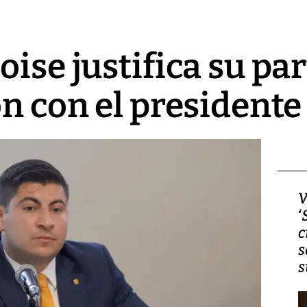
oise justifica su pa
ón con el president
Video, Japón: Terremoto
V
deja heridos y graves
‘
daños en Kumamoto
c
s
s