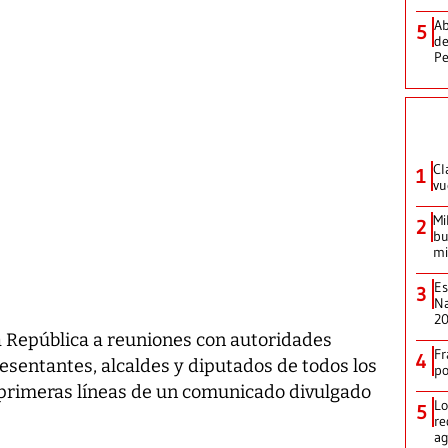
Ab
5
de
Pe
Cl
1
vu
Mi
2
bu
mi
Es
3
Na
2
a República a reuniones con autoridades
Fr
4
resentantes, alcaldes y diputados de todos los
p
as primeras líneas de un comunicado divulgado
Lo
5
re
ag