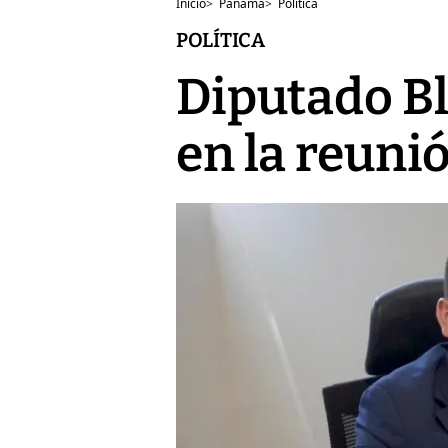
Inicio
>
Panamá
>
Política
POLÍTICA
Diputado Bl
en la reuni