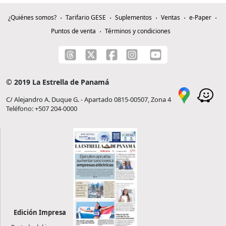
¿Quiénes somos?
Tarifario GESE
Suplementos
Ventas
e-Paper
Puntos de venta
Términos y condiciones
© 2019 La Estrella de Panamá
C/ Alejandro A. Duque G. - Apartado 0815-00507, Zona 4
Teléfono: +507 204-0000
Edición Impresa