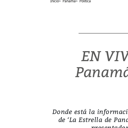
Inicio
>
Panamá
>
Política
EN VIV
Panamá’
Donde está la informaci
de ‘La Estrella de Pa
presentador