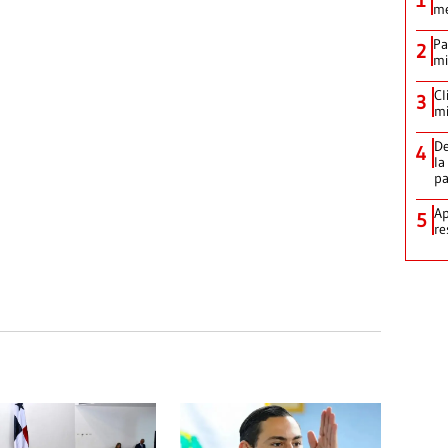
me
Pa
2
mi
Cl
3
mi
De
4
la
p
Ap
5
re