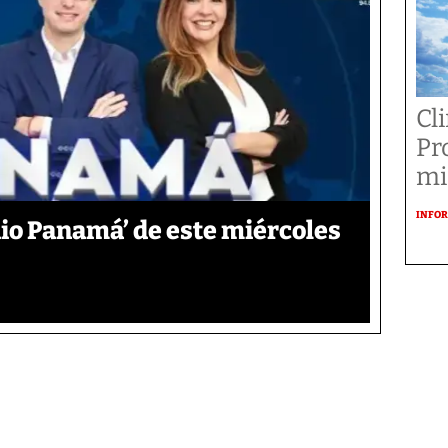
Cl
Pr
mi
INFOR
io Panamá’ de este miércoles