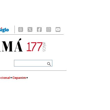
cional
Cepanim