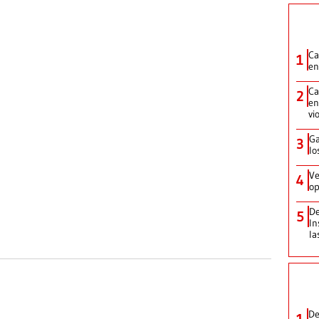
Ca
1
en
Ca
2
en
vi
Ga
3
lo
Ve
4
op
De
5
In
la
De
1