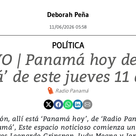
Deborah Peña
11/06/2026 05:58
POLÍTICA
O | Panamá hoy de
 de este jueves 11 
Radio Panamá
ón, allí está ‘Panamá hoy’, de ‘Radio Pan
namá’, Este espacio noticioso comienza u
es Leonardo Grinspan, Judy Meana y Jor