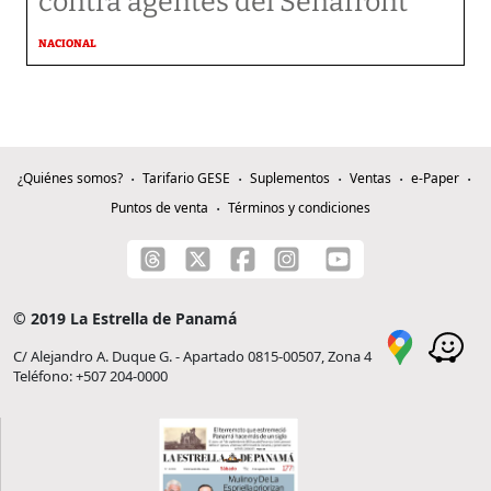
contra agentes del Senafront
NACIONAL
¿Quiénes somos?
Tarifario GESE
Suplementos
Ventas
e-Paper
Puntos de venta
Términos y condiciones
© 2019 La Estrella de Panamá
C/ Alejandro A. Duque G. - Apartado 0815-00507, Zona 4
Teléfono: +507 204-0000