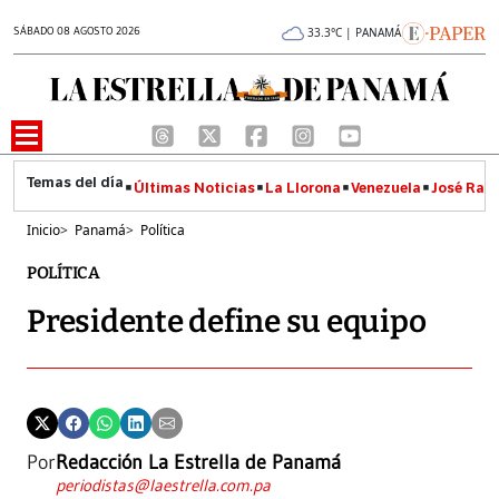
SÁBADO 08 AGOSTO 2026
33.3°C | PANAMÁ
Últimas Noticias
La Llorona
Venezuela
José Raúl
Inicio
>
Panamá
>
Política
POLÍTICA
Presidente define su equipo
Por
Redacción La Estrella de Panamá
periodistas@laestrella.com.pa