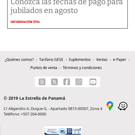
Conozca las fechas de pago para
jubilados en agosto
INFORMACIÓN ÚTIL
¿Quiénes somos?
Tarifario GESE
Suplementos
Ventas
e-Paper
Puntos de venta
Términos y condiciones
© 2019 La Estrella de Panamá
C/ Alejandro A. Duque G. - Apartado 0815-00507, Zona 4
Teléfono: +507 204-0000