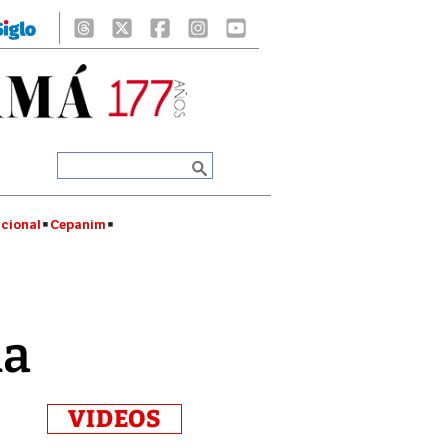
cional
Cepanim
ña
VIDEOS