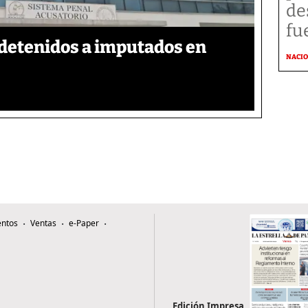
de
fu
detenidos a imputados en
NACI
ntos
Ventas
e-Paper
Edición Impresa