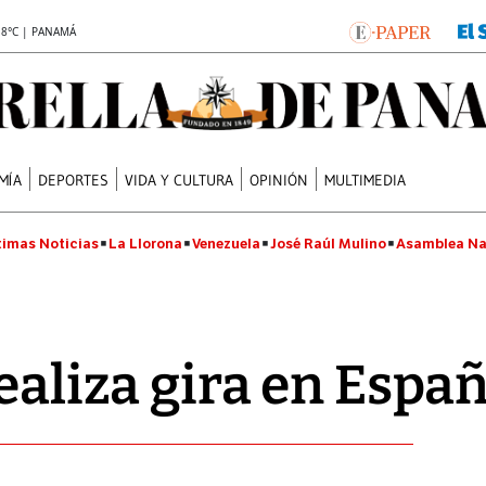
.8°C | PANAMÁ
MÍA
DEPORTES
VIDA Y CULTURA
OPINIÓN
MULTIMEDIA
timas Noticias
La Llorona
Venezuela
José Raúl Mulino
Asamblea Na
realiza gira en Espa