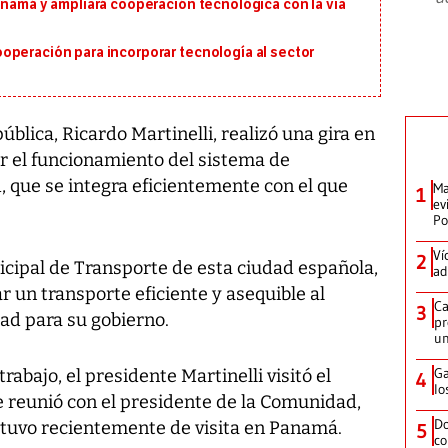
anamá y ampliará cooperación tecnológica con la vía
operación para incorporar tecnología al sector
blica, Ricardo Martinelli, realizó una gira en
er el funcionamiento del sistema de
, que se integra eficientemente con el que
Ma
1
ev
Po
Ví
2
icipal de Transporte de esta ciudad española,
ad
r un transporte eficiente y asequible al
Ca
3
ad para su gobierno.
pr
un
Ga
rabajo, el presidente Martinelli visitó el
4
lo
e reunió con el presidente de la Comunidad,
Do
stuvo recientemente de visita en Panamá.
5
co