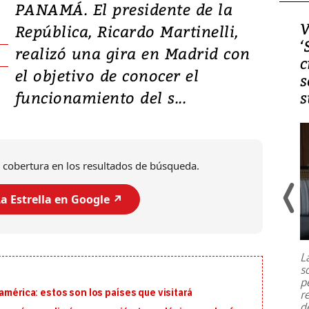
PANAMÁ. El presidente de la
Video, Japón: Terremoto
V
República, Ricardo Martinelli,
deja heridos y graves
‘
realizó una gira en Madrid con
daños en Kumamoto
c
el objetivo de conocer el
s
funcionamiento del s...
s
 cobertura en los resultados de búsqueda.
a Estrella en Google ↗️
Un fuerte terremoto de magnitud
7,1 se registró este martes 28 de
julio en la prefectura de Kumamoto,
L
al sur de Japón, provocando una
s
emergencia de gran
...
p
américa: estos son los países que visitará
r
d