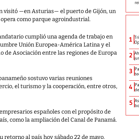
re
visitó —en Asturias— el puerto de Gijón, un
 opera como parque agroindustrial.
mandatario cumplió una agenda de trabajo en
Tr
1
Op
 Cumbre Unión Europea-América Latina y el
do de Asociación entre las regiones de Europa
Ah
2
ju
Pa
3
te
o panameño sostuvo varias reuniones
Pa
rcio, el turismo y la cooperación, entre otros,
4
de
As
5
bo
empresarios españoles con el propósito de
país, como la ampliación del Canal de Panamá.
u retorno al país hoy sábado 22 de mayo.