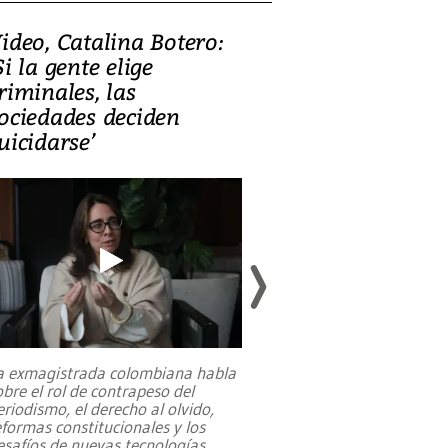
ideo, Catalina Botero:
Video: Lula la
Si la gente elige
candidatura 
riminales, las
promesas de i
ociedades deciden
en defensa, ed
uicidarse’
tierras raras
a exmagistrada colombiana habla
Entre recuerdos y es
obre el rol de contrapeso del
referencias hacia sus
eriodismo, el derecho al olvido,
presidente de Brasil,
eformas constitucionales y los
da Silva, oficializó 
esafíos de nuevas tecnologías
...
candidatura
...