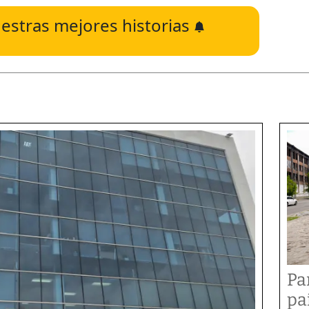
estras mejores historias
Pa
pa