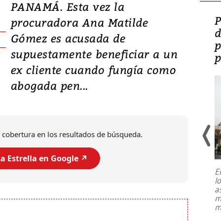
PANAMÁ. Esta vez la
Video: Lula lanza su
P
procuradora Ana Matilde
candidatura con
d
Gómez es acusada de
promesas de inversión
p
supuestamente beneficiar a un
en defensa, educación y
p
ex cliente cuando fungía como
tierras raras
abogada pen...
 cobertura en los resultados de búsqueda.
a Estrella en Google ↗️
E
l
Entre recuerdos y escuetas
a
referencias hacia sus adversarios, el
m
presidente de Brasil, Luiz Inácio Lula
m
da Silva, oficializó este domingo su
candidatura
...