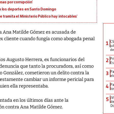
sas por corrupción’
n los deportes en Santo Domingo
 tramita el Ministerio Público hay intocables’
a Ana Matilde Gómez es acusada de
ex cliente cuando fungía como abogada penal
CS
1
ju
de
Pr
los Augusto Herrera, ex funcionarios del
2
Es
 denuncia que tanto la procuradora, así como
Pa
to González, cometieron un delito contra la
3
el
uestamente cambiar un informe pericial para
Pa
quien ella representaba.
4
lo
¡V
5
ntada en los últimos días ante la
de
D
ión contra Ana Matilde Gómez.