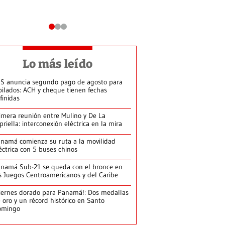
Lo más leído
S anuncia segundo pago de agosto para
bilados: ACH y cheque tienen fechas
finidas
imera reunión entre Mulino y De La
priella: interconexión eléctrica en la mira
namá comienza su ruta a la movilidad
éctrica con 5 buses chinos
namá Sub-21 se queda con el bronce en
s Juegos Centroamericanos y del Caribe
iernes dorado para Panamá!: Dos medallas
 oro y un récord histórico en Santo
omingo