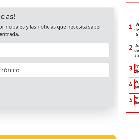
¡V
1
de
D
De
2
de
ar
Pr
3
di
Vu
4
an
An
5
fi