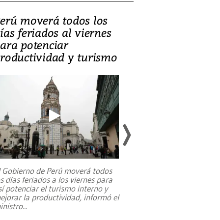
erú moverá todos los
Video, Catalin
ías feriados al viernes
‘Si la gente el
ara potenciar
criminales, la
roductividad y turismo
sociedades de
suicidarse’
l Gobierno de Perú moverá todos
os días feriados a los viernes para
La exmagistrada co
sí potenciar el turismo interno y
sobre el rol de contr
ejorar la productividad, informó el
periodismo, el derech
inistro
...
reformas constitucio
desafíos de nuevas t