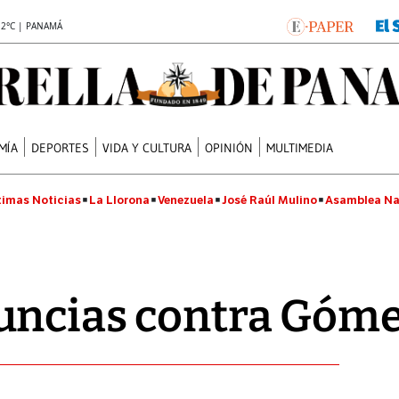
.2°C | PANAMÁ
MÍA
DEPORTES
VIDA Y CULTURA
OPINIÓN
MULTIMEDIA
timas Noticias
La Llorona
Venezuela
José Raúl Mulino
Asamblea Na
uncias contra Góm