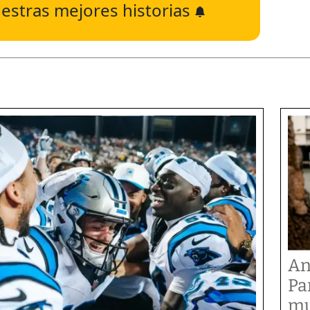
estras mejores historias
An
Pa
mu