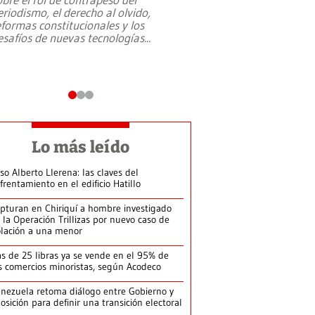
eriodismo, el derecho al olvido,
presidente de Brasil,
eformas constitucionales y los
da Silva, oficializó 
esafíos de nuevas tecnologías
...
candidatura
...
Lo más leído
so Alberto Llerena: las claves del
frentamiento en el edificio Hatillo
pturan en Chiriquí a hombre investigado
 la Operación Trillizas por nuevo caso de
olación a una menor
s de 25 libras ya se vende en el 95% de
s comercios minoristas, según Acodeco
nezuela retoma diálogo entre Gobierno y
osición para definir una transición electoral