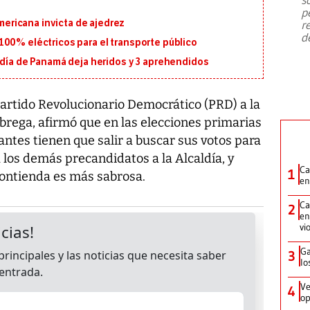
emergencia de gran
...
p
ricana invicta de ajedrez
r
d
100% eléctricos para el transporte público
ldía de Panamá deja heridos y 3 aprehendidos
Partido Revolucionario Democrático (PRD) a la
brega, afirmó que en las elecciones primarias
antes tienen que salir a buscar sus votos para
a los demás precandidatos a la Alcaldía, y
Ca
1
contienda es más sabrosa.
en
Ca
2
en
vi
Ga
3
lo
Ve
4
op