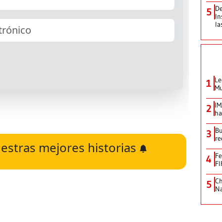
De
5
In
la
Le
1
Mu
IM
2
ha
Bu
3
re
estras mejores historias
Fe
4
FI
Ch
5
Na