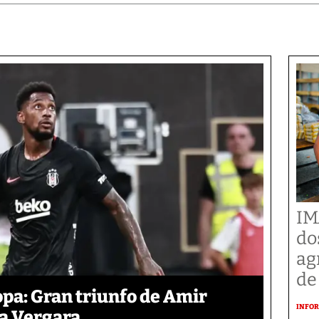
IM
do
ag
de
pa: Gran triunfo de Amir
INFOR
ra Vergara