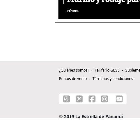
FÚTBOL
¿Quiénes somos?
Tarifario GESE
Supleme
Puntos de venta
Términos y condiciones
© 2019 La Estrella de Panamá
C/ Alejandro A. Duque G. - Apartado 0815-0
Teléfono: +507 204-0000