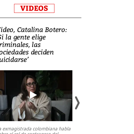
VIDEOS
ideo, Catalina Botero:
Video: Lula la
Si la gente elige
candidatura 
riminales, las
promesas de i
ociedades deciden
en defensa, ed
uicidarse’
tierras raras
a exmagistrada colombiana habla
Entre recuerdos y es
obre el rol de contrapeso del
referencias hacia sus