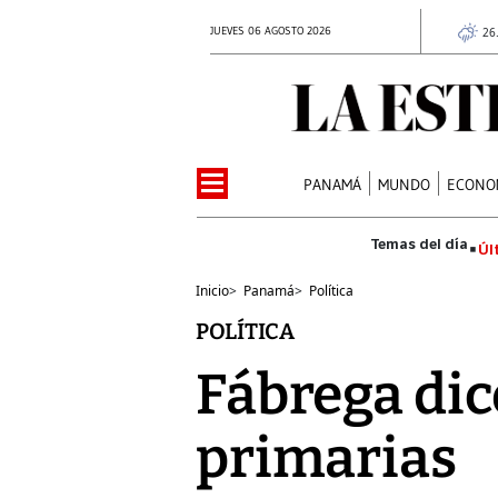
JUEVES 06 AGOSTO 2026
26
PANAMÁ
MUNDO
ECONO
Úl
Inicio
>
Panamá
>
Política
POLÍTICA
Fábrega dic
primarias