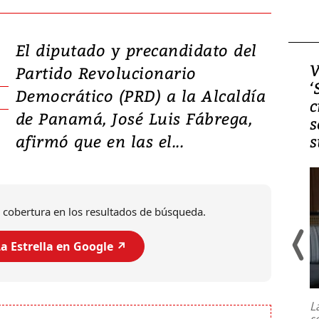
El diputado y precandidato del
Video, Japón: Terremoto
V
Partido Revolucionario
deja heridos y graves
‘
Democrático (PRD) a la Alcaldía
daños en Kumamoto
c
de Panamá, José Luis Fábrega,
s
afirmó que en las el...
s
 cobertura en los resultados de búsqueda.
a Estrella en Google ↗️
Un fuerte terremoto de magnitud
7,1 se registró este martes 28 de
julio en la prefectura de Kumamoto,
L
al sur de Japón, provocando una
s