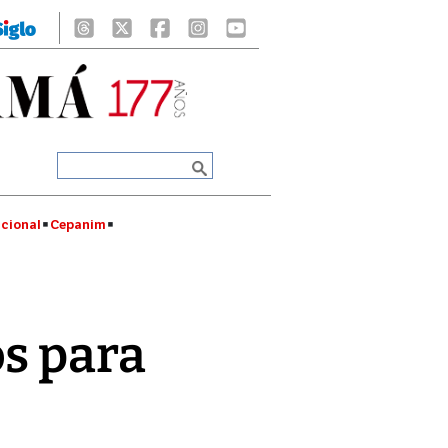
cional
Cepanim
os para