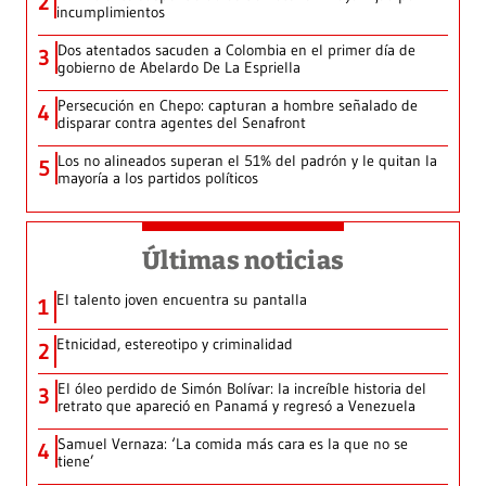
2
incumplimientos
Dos atentados sacuden a Colombia en el primer día de
3
gobierno de Abelardo De La Espriella
Persecución en Chepo: capturan a hombre señalado de
4
disparar contra agentes del Senafront
Los no alineados superan el 51% del padrón y le quitan la
5
mayoría a los partidos políticos
Últimas noticias
El talento joven encuentra su pantalla​
1
Etnicidad, estereotipo y criminalidad
2
El óleo perdido de Simón Bolívar: la increíble historia del
3
retrato que apareció en Panamá y regresó a Venezuela
Samuel Vernaza: ‘La comida más cara es la que no se
4
tiene’